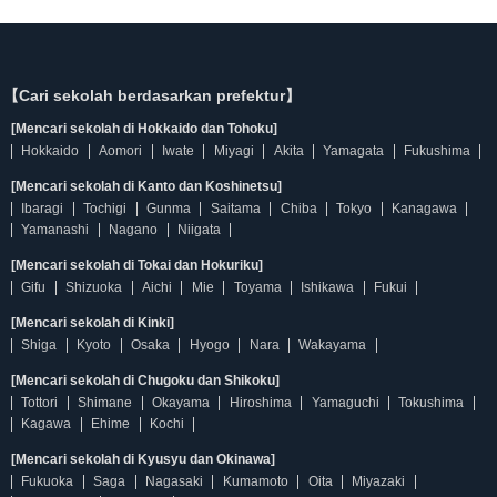
【Cari sekolah berdasarkan prefektur】
[Mencari sekolah di Hokkaido dan Tohoku]
Hokkaido
Aomori
Iwate
Miyagi
Akita
Yamagata
Fukushima
[Mencari sekolah di Kanto dan Koshinetsu]
Ibaragi
Tochigi
Gunma
Saitama
Chiba
Tokyo
Kanagawa
Yamanashi
Nagano
Niigata
[Mencari sekolah di Tokai dan Hokuriku]
Gifu
Shizuoka
Aichi
Mie
Toyama
Ishikawa
Fukui
[Mencari sekolah di Kinki]
Shiga
Kyoto
Osaka
Hyogo
Nara
Wakayama
[Mencari sekolah di Chugoku dan Shikoku]
Tottori
Shimane
Okayama
Hiroshima
Yamaguchi
Tokushima
Kagawa
Ehime
Kochi
[Mencari sekolah di Kyusyu dan Okinawa]
Fukuoka
Saga
Nagasaki
Kumamoto
Oita
Miyazaki