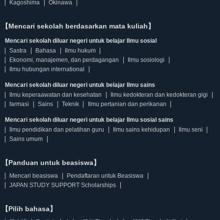
Kagoshima
Okinawa
【Mencari sekolah berdasarkan mata kuliah】
Mencari sekolah diluar negeri untuk belajar Ilmu sosial
Sastra
Bahasa
Ilmu hukum
Ekonomi, manajemen, dan perdagangan
Ilmu sosiologi
Ilmu hubungan international
Mencari sekolah diluar negeri untuk belajar Ilmu sains
Ilmu keperaawatan dan kesehatan
Ilmu kedokteran dan kedokteran gigi
farmasi
Sains
Teknik
Ilmu pertanian dan perikanan
Mencari sekolah diluar negeri untuk belajar Ilmu sosial sains
Ilmu pendidikan dan pelatihan guru
Ilmu sains kehidupan
Ilmu seni
Sains umum
【Panduan untuk beasiswa】
Mencari beasiswa
Pendaftaran untuk Beasiswa
JAPAN STUDY SUPPORT Scholarships
【Pilih bahasa】