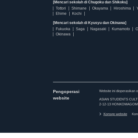
[Mencari sekolah di Chugoku dan Shikoku]
Tottori
Shimane
Okayama
Hiroshima
Ehime
Kochi
[Mencari sekolah di Kyusyu dan Okinawa]
Fukuoka
Saga
Nagasaki
Kumamoto
O
Okinawa
Pengoperasi
Website ini dioperasi
website
ASIAN STUDENTS CULTURA
2-12-13 HONKOMAGOME
Konsep website
Kon