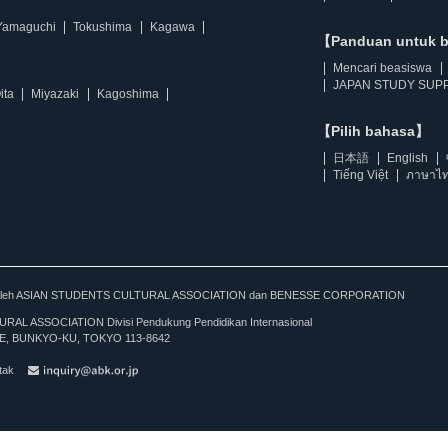
Yamaguchi
Tokushima
Kagawa
【Panduan untuk 
Mencari beasiswa
JAPAN STUDY SUPP
ita
Miyazaki
Kagoshima
【Pilih bahasa】
日本語
English
Tiếng Việt
ภาษาไ
kan oleh ASIAN STUDENTS CULTURAL ASSOCIATION dan BENESSE CORPORATION
L ASSOCIATION Divisi Pendukung Pendidikan Internasional
, BUNKYO-KU, TOKYO 113-8642
tak