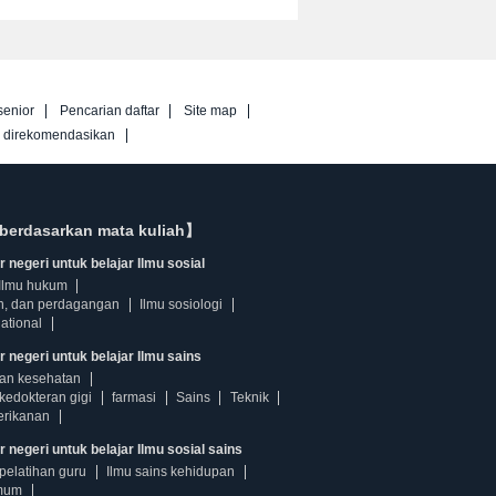
senior
Pencarian daftar
Site map
g direkomendasikan
berdasarkan mata kuliah】
 negeri untuk belajar Ilmu sosial
Ilmu hukum
n, dan perdagangan
Ilmu sosiologi
ational
r negeri untuk belajar Ilmu sains
dan kesehatan
kedokteran gigi
farmasi
Sains
Teknik
erikanan
 negeri untuk belajar Ilmu sosial sains
pelatihan guru
Ilmu sains kehidupan
mum