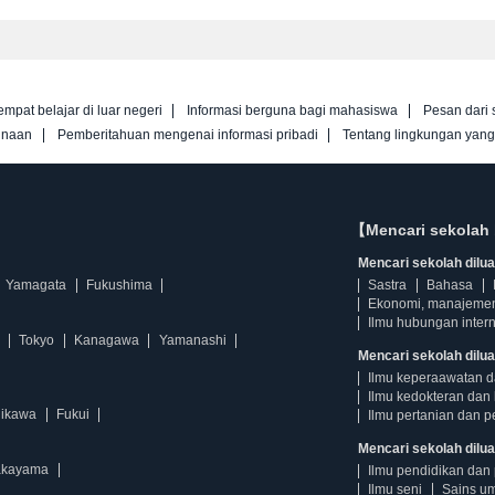
empat belajar di luar negeri
Informasi berguna bagi mahasiswa
Pesan dari 
unaan
Pemberitahuan mengenai informasi pribadi
Tentang lingkungan yan
【Mencari sekolah 
Mencari sekolah diluar
Yamagata
Fukushima
Sastra
Bahasa
Ekonomi, manajeme
Ilmu hubungan intern
Tokyo
Kanagawa
Yamanashi
Mencari sekolah dilua
Ilmu keperaawatan 
Ilmu kedokteran dan 
hikawa
Fukui
Ilmu pertanian dan p
Mencari sekolah diluar
kayama
Ilmu pendidikan dan 
Ilmu seni
Sains u