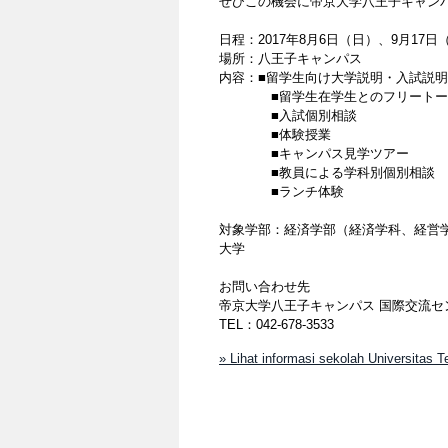
ぜひこの機会に帝京大学八王子キャン
日程：2017年8月6日（日）、9月17日（日
場所：八王子キャンパス
内容：■留学生向け大学説明・入試説
■留学生在学生とのフリートー
■入試個別相談
■体験授業
■キャンパス見学ツアー
■教員による学科別個別相談
■ランチ体験
対象学部：経済学部（経済学科、経営
大学
お問い合わせ先
帝京大学八王子キャンパス 国際交流セ
TEL：042-678-3533
» Lihat informasi sekolah Universitas Te