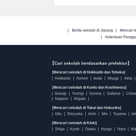
Berita sekolah di Jepang
Mencari t
Ketentuan Pengg
【Cari sekolah berdasarkan prefektur】
[Mencari sekolah di Hokkaido dan Tohoku]
Hokkaido
Aomori
Iwate
Miyagi
Akita
[Mencari sekolah di Kanto dan Koshinetsu]
Ibaragi
Tochigi
Gunma
Saitama
Chiba
Nagano
Niigata
[Mencari sekolah di Tokai dan Hokuriku]
Gifu
Shizuoka
Aichi
Mie
Toyama
Is
[Mencari sekolah di Kinki]
Shiga
Kyoto
Osaka
Hyogo
Nara
Wa