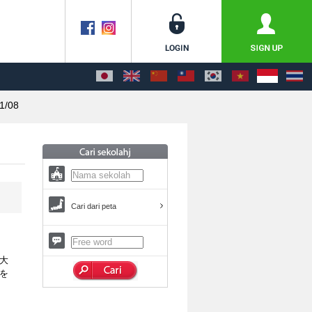
1/08
Cari dari peta
大
を