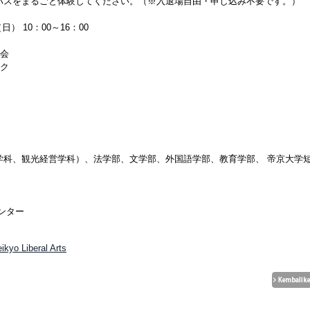
パスをまるごと体験してください。（※入退場自由・申し込み不要です。）
） 10：00～16：00
明会
ク
学科、観光経営学科）、法学部、文学部、外国語学部、教育学部、 帝京大学
ンター
ikyo Liberal Arts