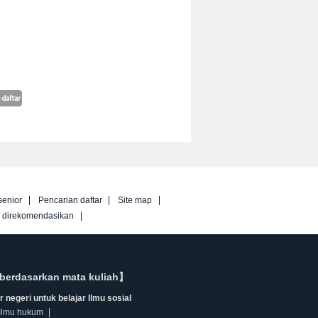
senior
Pencarian daftar
Site map
g direkomendasikan
berdasarkan mata kuliah】
 negeri untuk belajar Ilmu sosial
Ilmu hukum