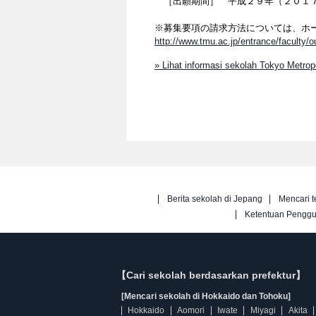
［出願期間］ 平成２９年（２０１７
※募集要項の請求方法については、ホ
http://www.tmu.ac.jp/entrance/faculty/ou
» Lihat informasi sekolah Tokyo Metrop
Berita sekolah di Jepang
Mencari t
Ketentuan Pengg
【Cari sekolah berdasarkan prefektur】
[Mencari sekolah di Hokkaido dan Tohoku]
Hokkaido
Aomori
Iwate
Miyagi
Akita