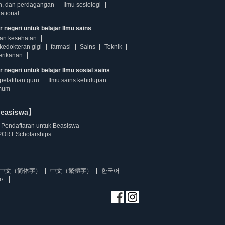
n, dan perdagangan
Ilmu sosiologi
ational
r negeri untuk belajar Ilmu sains
dan kesehatan
kedokteran gigi
farmasi
Sains
Teknik
erikanan
 negeri untuk belajar Ilmu sosial sains
pelatihan guru
Ilmu sains kehidupan
mum
beasiswa】
Pendaftaran untuk Beasiswa
ORT Scholarships
中文（简体字）
中文（繁體字）
한국어
ทย