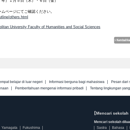
年）１月５日（木）・６日（金）
ームページにてご確認ください。
tline/others.html
olitan University Faculty of Humanities and Social Sciences
empat belajar di luar negeri
Informasi berguna bagi mahasiswa
Pesan dari 
unaan
Pemberitahuan mengenai informasi pribadi
Tentang lingkungan yan
【Mencari sekolah 
Mencari sekolah diluar
Yamagata
Fukushima
Sastra
Bahasa