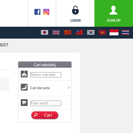
0/27
Cari dari peta