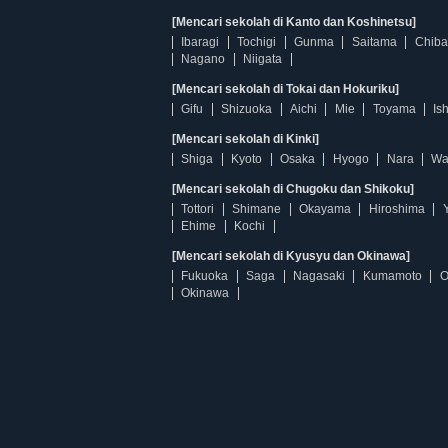
[Mencari sekolah di Kanto dan Koshinetsu]
Ibaragi
Tochigi
Gunma
Saitama
Chiba
Nagano
Niigata
[Mencari sekolah di Tokai dan Hokuriku]
Gifu
Shizuoka
Aichi
Mie
Toyama
Is
[Mencari sekolah di Kinki]
Shiga
Kyoto
Osaka
Hyogo
Nara
Wa
[Mencari sekolah di Chugoku dan Shikoku]
Tottori
Shimane
Okayama
Hiroshima
Ehime
Kochi
[Mencari sekolah di Kyusyu dan Okinawa]
Fukuoka
Saga
Nagasaki
Kumamoto
O
Okinawa