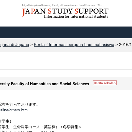
Tokyo Metropolitan University Faculty of Humanities and Social Sciences 【首...
arjana di Jepang
>
Berita／Informasi berguna bagi mahasiswa
> 2016/1
ersity Faculty of Humanities and Social Sciences
配布を行っております。
tline/others.html
留学生）
留学生 生命科学コース・英語枠）＜冬季募集＞