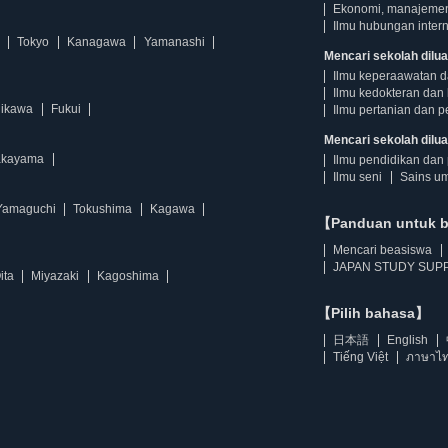
Ekonomi, manajeme
Ilmu hubungan intern
Tokyo
Kanagawa
Yamanashi
Mencari sekolah dilua
Ilmu keperaawatan 
Ilmu kedokteran dan 
hikawa
Fukui
Ilmu pertanian dan p
Mencari sekolah diluar
kayama
Ilmu pendidikan dan 
Ilmu seni
Sains u
Yamaguchi
Tokushima
Kagawa
【Panduan untuk 
Mencari beasiswa
JAPAN STUDY SUPP
ita
Miyazaki
Kagoshima
【Pilih bahasa】
日本語
English
Tiếng Việt
ภาษาไ