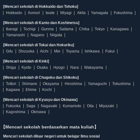
[Mencari sekolah di Hokkaido dan Tohoku]
Hokkaido
Aomori
Iwate
Miyagi
Akita
Yamagata
Fukushima
[Mencari sekolah di Kanto dan Koshinetsu]
Ibaragi
Tochigi
Gunma
Saitama
Chiba
Tokyo
Kanagawa
Yamanashi
Nagano
Niigata
[Mencari sekolah di Tokai dan Hokuriku]
Gifu
Shizuoka
Aichi
Mie
Toyama
Ishikawa
Fukui
[Mencari sekolah di Kinki]
Shiga
Kyoto
Osaka
Hyogo
Nara
Wakayama
[Mencari sekolah di Chugoku dan Shikoku]
Tottori
Shimane
Okayama
Hiroshima
Yamaguchi
Tokushima
Kagawa
Ehime
Kochi
[Mencari sekolah di Kyusyu dan Okinawa]
Fukuoka
Saga
Nagasaki
Kumamoto
Oita
Miyazaki
Kagoshima
Okinawa
【Mencari sekolah berdasarkan mata kuliah】
Mencari sekolah diluar negeri untuk belajar Ilmu sosial