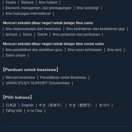
Sastra
Bahasa
Ilmu hukum
Ekonomi, manajemen, dan perdagangan
Ilmu sosiologi
Ilmu hubungan international
Mencari sekolah diluar negeri untuk belajar Ilmu sains
Ilmu keperaawatan dan kesehatan
Ilmu kedokteran dan kedokteran gigi
farmasi
Sains
Teknik
Ilmu pertanian dan perikanan
Mencari sekolah diluar negeri untuk belajar Ilmu sosial sains
Ilmu pendidikan dan pelatihan guru
Ilmu sains kehidupan
Ilmu seni
Sains umum
【Panduan untuk beasiswa】
Mencari beasiswa
Pendaftaran untuk Beasiswa
JAPAN STUDY SUPPORT Scholarships
【Pilih bahasa】
日本語
English
中文（简体字）
中文（繁體字）
한국어
Tiếng Việt
ภาษาไทย