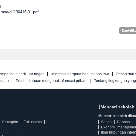
集
irase/dl/130416-01.pdf
empat belajar di luar negeri
Informasi berguna bagi mahasiswa
Pesan dari 
unaan
Pemberitahuan mengenai informasi pribadi
Tentang lingkungan yan
【Mencari sekolah 
Mencari sekolah diluar
Yamagata
Fukushima
Sastra
Bahasa
Ekonomi, manajeme
Ilmu hubungan intern