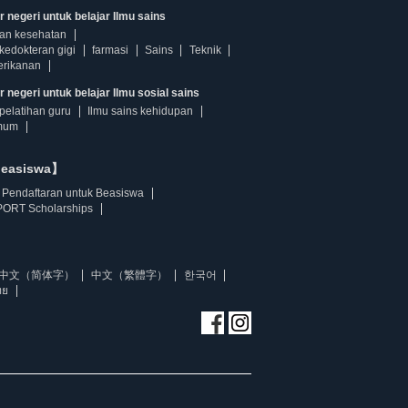
r negeri untuk belajar Ilmu sains
dan kesehatan
kedokteran gigi
farmasi
Sains
Teknik
erikanan
 negeri untuk belajar Ilmu sosial sains
pelatihan guru
Ilmu sains kehidupan
mum
beasiswa】
Pendaftaran untuk Beasiswa
ORT Scholarships
中文（简体字）
中文（繁體字）
한국어
ทย