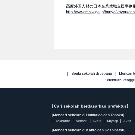
高度外国人材の日本企業就職支援事例
http://www.mhlw.go.jp/bunya/koyou/osh
Berita sekolah di Jepang
Mencari t
Ketentuan Pengg
【Cari sekolah berdasarkan prefektur】
[Mencari sekolah di Hokkaido dan Tohoku]
Hokkaido
Aomori
Iwate
Miyagi
Akita
[Mencari sekolah di Kanto dan Koshinetsu]