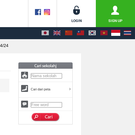
4/24
Cari dari peta