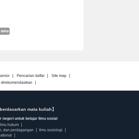
senior
Pencarian daftar
Site map
g direkomendasikan
berdasarkan mata kuliah】
 negeri untuk belajar Ilmu sosial
Ilmu hukum
n, dan perdagangan
Ilmu sosiologi
ational