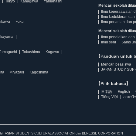
Tokyo
Kanagawa
Yamanashi
Mencari sekolah dilua
Ilmu keperaawatan 
Ilmu kedokteran dan 
hikawa
Fukui
Ilmu pertanian dan p
Mencari sekolah diluar
kayama
Ilmu pendidikan dan 
Ilmu seni
Sains u
Yamaguchi
Tokushima
Kagawa
【Panduan untuk 
Mencari beasiswa
JAPAN STUDY SUPP
ita
Miyazaki
Kagoshima
【Pilih bahasa】
日本語
English
Tiếng Việt
ภาษาไ
kan oleh ASIAN STUDENTS CULTURAL ASSOCIATION dan BENESSE CORPORATION