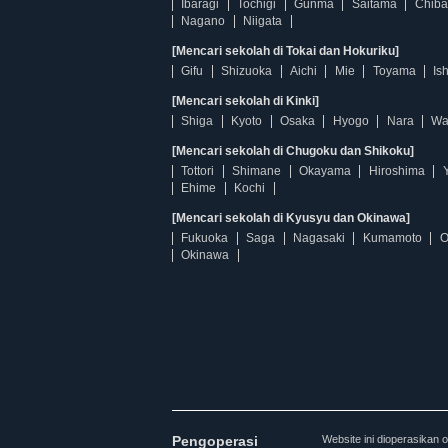
Ibaragi
Tochigi
Gunma
Saitama
Chiba
Nagano
Niigata
[Mencari sekolah di Tokai dan Hokuriku]
Gifu
Shizuoka
Aichi
Mie
Toyama
Is
[Mencari sekolah di Kinki]
Shiga
Kyoto
Osaka
Hyogo
Nara
Wa
[Mencari sekolah di Chugoku dan Shikoku]
Tottori
Shimane
Okayama
Hiroshima
Ehime
Kochi
[Mencari sekolah di Kyusyu dan Okinawa]
Fukuoka
Saga
Nagasaki
Kumamoto
O
Okinawa
Pengoperasi
Website ini dioperasi