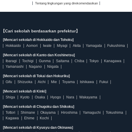
Tentang lingkungan yang direkomendasikan
【Cari sekolah berdasarkan prefektur】
[Mencari sekolah di Hokkaido dan Tohoku]
Hokkaido
Aomori
Iwate
Miyagi
Akita
Yamagata
Fukushima
[Mencari sekolah di Kanto dan Koshinetsu]
Ibaragi
Tochigi
Gunma
Saitama
Chiba
Tokyo
Kanagawa
Yamanashi
Nagano
Niigata
[Mencari sekolah di Tokai dan Hokuriku]
Gifu
Shizuoka
Aichi
Mie
Toyama
Ishikawa
Fukui
[Mencari sekolah di Kinki]
Shiga
Kyoto
Osaka
Hyogo
Nara
Wakayama
[Mencari sekolah di Chugoku dan Shikoku]
Tottori
Shimane
Okayama
Hiroshima
Yamaguchi
Tokushima
Kagawa
Ehime
Kochi
[Mencari sekolah di Kyusyu dan Okinawa]