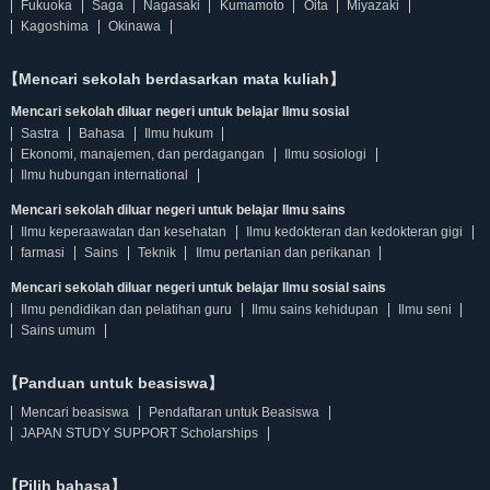
Fukuoka
Saga
Nagasaki
Kumamoto
Oita
Miyazaki
Kagoshima
Okinawa
【Mencari sekolah berdasarkan mata kuliah】
Mencari sekolah diluar negeri untuk belajar Ilmu sosial
Sastra
Bahasa
Ilmu hukum
Ekonomi, manajemen, dan perdagangan
Ilmu sosiologi
Ilmu hubungan international
Mencari sekolah diluar negeri untuk belajar Ilmu sains
Ilmu keperaawatan dan kesehatan
Ilmu kedokteran dan kedokteran gigi
farmasi
Sains
Teknik
Ilmu pertanian dan perikanan
Mencari sekolah diluar negeri untuk belajar Ilmu sosial sains
Ilmu pendidikan dan pelatihan guru
Ilmu sains kehidupan
Ilmu seni
Sains umum
【Panduan untuk beasiswa】
Mencari beasiswa
Pendaftaran untuk Beasiswa
JAPAN STUDY SUPPORT Scholarships
【Pilih bahasa】