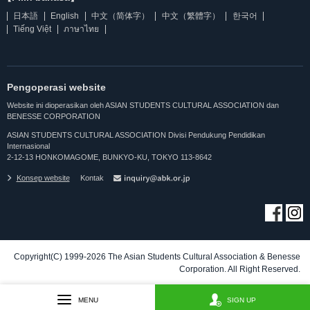
日本語
English
中文（简体字）
中文（繁體字）
한국어
Tiếng Việt
ภาษาไทย
Pengoperasi website
Website ini dioperasikan oleh ASIAN STUDENTS CULTURAL ASSOCIATION dan
BENESSE CORPORATION
ASIAN STUDENTS CULTURAL ASSOCIATION Divisi Pendukung Pendidikan
Internasional
2-12-13 HONKOMAGOME, BUNKYO-KU, TOKYO 113-8642
Konsep website
Kontak
Copyright(C) 1999-2026 The Asian Students Cultural Association & Benesse
Corporation. All Right Reserved.
MENU
SIGN UP