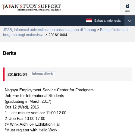
Bahasa Indonesia
JPSS, Informasi universitas dan pasca sarjana di Jepang
>
Berita／Informasi
berguna bagi mahasiswa
> 2016/10/04
Berita
2016/10/04
Nagoya Employment Service Center for Foreigners
Job Fair for International Students
(graduating in March 2017)
Oct 12 (Wed), 2016
1. Last minute seminar 11:00-12:00
2. Job Fair 13:00-17:00
@ Wink Aichi 6F Exhibition Hall
*Must register with Hello Work