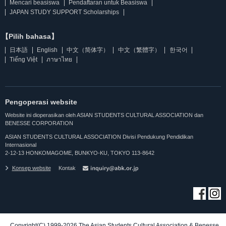
Mencari beasiswa
Pendaftaran untuk Beasiswa
JAPAN STUDY SUPPORT Scholarships
【Pilih bahasa】
日本語
English
中文（简体字）
中文（繁體字）
한국어
Tiếng Việt
ภาษาไทย
Pengoperasi website
Website ini dioperasikan oleh ASIAN STUDENTS CULTURAL ASSOCIATION dan
BENESSE CORPORATION
ASIAN STUDENTS CULTURAL ASSOCIATION Divisi Pendukung Pendidikan
Internasional
2-12-13 HONKOMAGOME, BUNKYO-KU, TOKYO 113-8642
Konsep website
Kontak
Copyright(C) 1999-2026 The Asian Students Cultural Association & Benesse