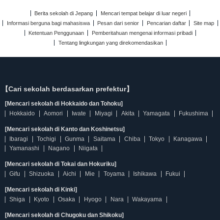
Berita sekolah di Jepang
Mencari tempat belajar di luar negeri
Informasi berguna bagi mahasiswa
Pesan dari senior
Pencarian daftar
Site map
Ketentuan Penggunaan
Pemberitahuan mengenai informasi pribadi
Tentang lingkungan yang direkomendasikan
【Cari sekolah berdasarkan prefektur】
[Mencari sekolah di Hokkaido dan Tohoku]
Hokkaido
Aomori
Iwate
Miyagi
Akita
Yamagata
Fukushima
[Mencari sekolah di Kanto dan Koshinetsu]
Ibaragi
Tochigi
Gunma
Saitama
Chiba
Tokyo
Kanagawa
Yamanashi
Nagano
Niigata
[Mencari sekolah di Tokai dan Hokuriku]
Gifu
Shizuoka
Aichi
Mie
Toyama
Ishikawa
Fukui
[Mencari sekolah di Kinki]
Shiga
Kyoto
Osaka
Hyogo
Nara
Wakayama
[Mencari sekolah di Chugoku dan Shikoku]