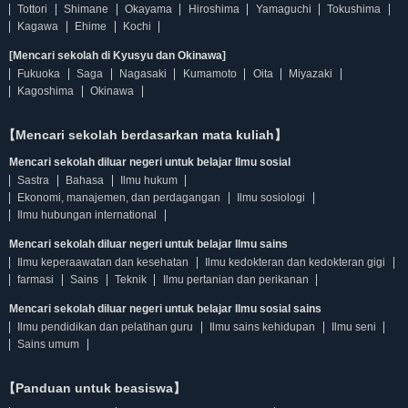
Tottori
Shimane
Okayama
Hiroshima
Yamaguchi
Tokushima
Kagawa
Ehime
Kochi
[Mencari sekolah di Kyusyu dan Okinawa]
Fukuoka
Saga
Nagasaki
Kumamoto
Oita
Miyazaki
Kagoshima
Okinawa
【Mencari sekolah berdasarkan mata kuliah】
Mencari sekolah diluar negeri untuk belajar Ilmu sosial
Sastra
Bahasa
Ilmu hukum
Ekonomi, manajemen, dan perdagangan
Ilmu sosiologi
Ilmu hubungan international
Mencari sekolah diluar negeri untuk belajar Ilmu sains
Ilmu keperaawatan dan kesehatan
Ilmu kedokteran dan kedokteran gigi
farmasi
Sains
Teknik
Ilmu pertanian dan perikanan
Mencari sekolah diluar negeri untuk belajar Ilmu sosial sains
Ilmu pendidikan dan pelatihan guru
Ilmu sains kehidupan
Ilmu seni
Sains umum
【Panduan untuk beasiswa】