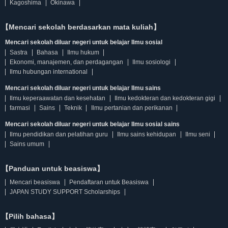
Kagoshima
Okinawa
【Mencari sekolah berdasarkan mata kuliah】
Mencari sekolah diluar negeri untuk belajar Ilmu sosial
Sastra
Bahasa
Ilmu hukum
Ekonomi, manajemen, dan perdagangan
Ilmu sosiologi
Ilmu hubungan international
Mencari sekolah diluar negeri untuk belajar Ilmu sains
Ilmu keperaawatan dan kesehatan
Ilmu kedokteran dan kedokteran gigi
farmasi
Sains
Teknik
Ilmu pertanian dan perikanan
Mencari sekolah diluar negeri untuk belajar Ilmu sosial sains
Ilmu pendidikan dan pelatihan guru
Ilmu sains kehidupan
Ilmu seni
Sains umum
【Panduan untuk beasiswa】
Mencari beasiswa
Pendaftaran untuk Beasiswa
JAPAN STUDY SUPPORT Scholarships
【Pilih bahasa】