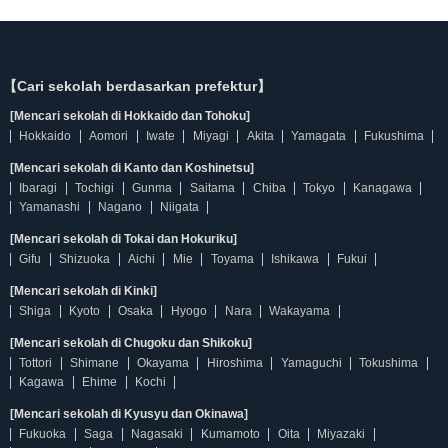
【Cari sekolah berdasarkan prefektur】
[Mencari sekolah di Hokkaido dan Tohoku]
Hokkaido
Aomori
Iwate
Miyagi
Akita
Yamagata
Fukushima
[Mencari sekolah di Kanto dan Koshinetsu]
Ibaragi
Tochigi
Gunma
Saitama
Chiba
Tokyo
Kanagawa
Yamanashi
Nagano
Niigata
[Mencari sekolah di Tokai dan Hokuriku]
Gifu
Shizuoka
Aichi
Mie
Toyama
Ishikawa
Fukui
[Mencari sekolah di Kinki]
Shiga
Kyoto
Osaka
Hyogo
Nara
Wakayama
[Mencari sekolah di Chugoku dan Shikoku]
Tottori
Shimane
Okayama
Hiroshima
Yamaguchi
Tokushima
Kagawa
Ehime
Kochi
[Mencari sekolah di Kyusyu dan Okinawa]
Fukuoka
Saga
Nagasaki
Kumamoto
Oita
Miyazaki