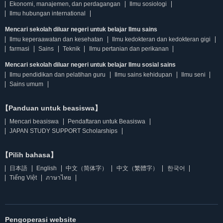
Ekonomi, manajemen, dan perdagangan
Ilmu sosiologi
Ilmu hubungan international
Mencari sekolah diluar negeri untuk belajar Ilmu sains
Ilmu keperaawatan dan kesehatan
Ilmu kedokteran dan kedokteran gigi
farmasi
Sains
Teknik
Ilmu pertanian dan perikanan
Mencari sekolah diluar negeri untuk belajar Ilmu sosial sains
Ilmu pendidikan dan pelatihan guru
Ilmu sains kehidupan
Ilmu seni
Sains umum
【Panduan untuk beasiswa】
Mencari beasiswa
Pendaftaran untuk Beasiswa
JAPAN STUDY SUPPORT Scholarships
【Pilih bahasa】
日本語
English
中文（简体字）
中文（繁體字）
한국어
Tiếng Việt
ภาษาไทย
Pengoperasi website