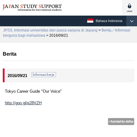
Bahasa Indonesia
JPSS, Informasi universitas dan pasca sarjana di Jepang
>
Berita／Informasi
berguna bagi mahasiswa
> 2016/09/21
Berita
2016/09/21
Tokyo Career Guide "Our Voice"
http://goo.gl/e28VZH