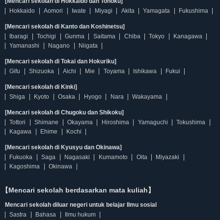
[Mencari sekolah di Hokkaido dan Tohoku]
Hokkaido
Aomori
Iwate
Miyagi
Akita
Yamagata
Fukushima
[Mencari sekolah di Kanto dan Koshinetsu]
Ibaragi
Tochigi
Gunma
Saitama
Chiba
Tokyo
Kanagawa
Yamanashi
Nagano
Niigata
[Mencari sekolah di Tokai dan Hokuriku]
Gifu
Shizuoka
Aichi
Mie
Toyama
Ishikawa
Fukui
[Mencari sekolah di Kinki]
Shiga
Kyoto
Osaka
Hyogo
Nara
Wakayama
[Mencari sekolah di Chugoku dan Shikoku]
Tottori
Shimane
Okayama
Hiroshima
Yamaguchi
Tokushima
Kagawa
Ehime
Kochi
[Mencari sekolah di Kyusyu dan Okinawa]
Fukuoka
Saga
Nagasaki
Kumamoto
Oita
Miyazaki
Kagoshima
Okinawa
【Mencari sekolah berdasarkan mata kuliah】
Mencari sekolah diluar negeri untuk belajar Ilmu sosial
Sastra
Bahasa
Ilmu hukum