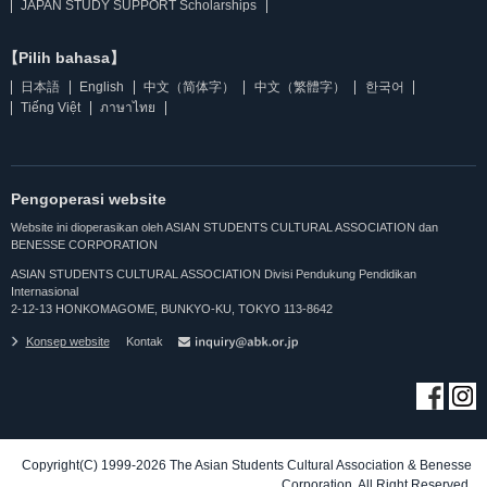
JAPAN STUDY SUPPORT Scholarships
【Pilih bahasa】
日本語
English
中文（简体字）
中文（繁體字）
한국어
Tiếng Việt
ภาษาไทย
Pengoperasi website
Website ini dioperasikan oleh ASIAN STUDENTS CULTURAL ASSOCIATION dan
BENESSE CORPORATION
ASIAN STUDENTS CULTURAL ASSOCIATION Divisi Pendukung Pendidikan
Internasional
2-12-13 HONKOMAGOME, BUNKYO-KU, TOKYO 113-8642
Konsep website
Kontak
Copyright(C) 1999-2026 The Asian Students Cultural Association & Benesse
Corporation. All Right Reserved.