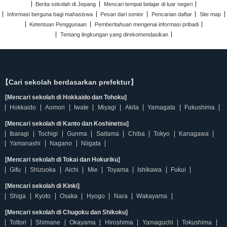
Berita sekolah di Jepang
Mencari tempat belajar di luar negeri
Informasi berguna bagi mahasiswa
Pesan dari senior
Pencarian daftar
Site map
Ketentuan Penggunaan
Pemberitahuan mengenai informasi pribadi
Tentang lingkungan yang direkomendasikan
【Cari sekolah berdasarkan prefektur】
[Mencari sekolah di Hokkaido dan Tohoku]
Hokkaido
Aomori
Iwate
Miyagi
Akita
Yamagata
Fukushima
[Mencari sekolah di Kanto dan Koshinetsu]
Ibaragi
Tochigi
Gunma
Saitama
Chiba
Tokyo
Kanagawa
Yamanashi
Nagano
Niigata
[Mencari sekolah di Tokai dan Hokuriku]
Gifu
Shizuoka
Aichi
Mie
Toyama
Ishikawa
Fukui
[Mencari sekolah di Kinki]
Shiga
Kyoto
Osaka
Hyogo
Nara
Wakayama
[Mencari sekolah di Chugoku dan Shikoku]
Tottori
Shimane
Okayama
Hiroshima
Yamaguchi
Tokushima