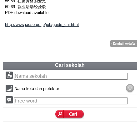
56-59: 在留资格的变更
60-69: 就业活动经验谈
PDF download available
http://www.jasso.go.jp/job/guide_chi.html
Cari sekolah
Nama kota dan prefektur