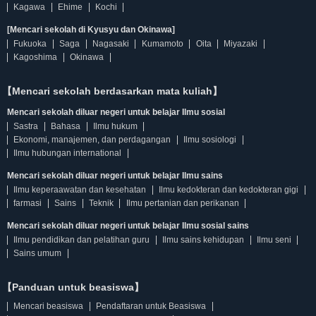
Kagawa
Ehime
Kochi
[Mencari sekolah di Kyusyu dan Okinawa]
Fukuoka
Saga
Nagasaki
Kumamoto
Oita
Miyazaki
Kagoshima
Okinawa
【Mencari sekolah berdasarkan mata kuliah】
Mencari sekolah diluar negeri untuk belajar Ilmu sosial
Sastra
Bahasa
Ilmu hukum
Ekonomi, manajemen, dan perdagangan
Ilmu sosiologi
Ilmu hubungan international
Mencari sekolah diluar negeri untuk belajar Ilmu sains
Ilmu keperaawatan dan kesehatan
Ilmu kedokteran dan kedokteran gigi
farmasi
Sains
Teknik
Ilmu pertanian dan perikanan
Mencari sekolah diluar negeri untuk belajar Ilmu sosial sains
Ilmu pendidikan dan pelatihan guru
Ilmu sains kehidupan
Ilmu seni
Sains umum
【Panduan untuk beasiswa】
Mencari beasiswa
Pendaftaran untuk Beasiswa