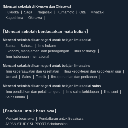
[Mencari sekolah di Kyusyu dan Okinawa]
Fukuoka
Saga
Nagasaki
Kumamoto
Oita
Miyazaki
Kagoshima
Okinawa
【Mencari sekolah berdasarkan mata kuliah】
Mencari sekolah diluar negeri untuk belajar Ilmu sosial
Sastra
Bahasa
Ilmu hukum
Ekonomi, manajemen, dan perdagangan
Ilmu sosiologi
Ilmu hubungan international
Mencari sekolah diluar negeri untuk belajar Ilmu sains
Ilmu keperaawatan dan kesehatan
Ilmu kedokteran dan kedokteran gigi
farmasi
Sains
Teknik
Ilmu pertanian dan perikanan
Mencari sekolah diluar negeri untuk belajar Ilmu sosial sains
Ilmu pendidikan dan pelatihan guru
Ilmu sains kehidupan
Ilmu seni
Sains umum
【Panduan untuk beasiswa】
Mencari beasiswa
Pendaftaran untuk Beasiswa
JAPAN STUDY SUPPORT Scholarships