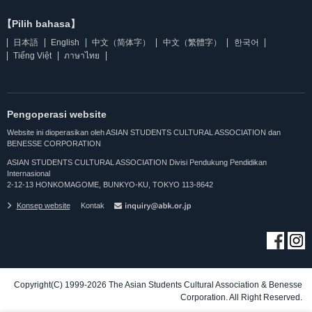
【Pilih bahasa】
日本語
English
中文（简体字）
中文（繁體字）
한국어
Tiếng Việt
ภาษาไทย
Pengoperasi website
Website ini dioperasikan oleh ASIAN STUDENTS CULTURAL ASSOCIATION dan
BENESSE CORPORATION
ASIAN STUDENTS CULTURAL ASSOCIATION Divisi Pendukung Pendidikan
Internasional
2-12-13 HONKOMAGOME, BUNKYO-KU, TOKYO 113-8642
Konsep website
Kontak
Copyright(C) 1999-2026 The Asian Students Cultural Association & Benesse
Corporation. All Right Reserved.