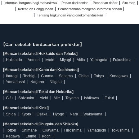
Informasi berguna bagi mahasiswa
Pesan dari senior
Pencarian daftar
Site map
Ketentuan Penggunaan
Pemberitahuan mengenai informasi pribadi
Tentang lingkungan yang direkomendasikan
【Cari sekolah berdasarkan prefektur】
[Mencari sekolah di Hokkaido dan Tohoku]
Hokkaido
Aomori
Iwate
Miyagi
Akita
Yamagata
Fukushima
[Mencari sekolah di Kanto dan Koshinetsu]
Ibaragi
Tochigi
Gunma
Saitama
Chiba
Tokyo
Kanagawa
Yamanashi
Nagano
Niigata
[Mencari sekolah di Tokai dan Hokuriku]
Gifu
Shizuoka
Aichi
Mie
Toyama
Ishikawa
Fukui
[Mencari sekolah di Kinki]
Shiga
Kyoto
Osaka
Hyogo
Nara
Wakayama
[Mencari sekolah di Chugoku dan Shikoku]
Tottori
Shimane
Okayama
Hiroshima
Yamaguchi
Tokushima
Kagawa
Ehime
Kochi