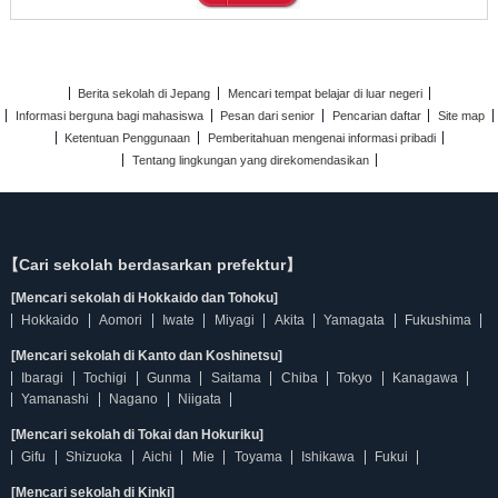
Berita sekolah di Jepang
Mencari tempat belajar di luar negeri
Informasi berguna bagi mahasiswa
Pesan dari senior
Pencarian daftar
Site map
Ketentuan Penggunaan
Pemberitahuan mengenai informasi pribadi
Tentang lingkungan yang direkomendasikan
【Cari sekolah berdasarkan prefektur】
[Mencari sekolah di Hokkaido dan Tohoku]
Hokkaido
Aomori
Iwate
Miyagi
Akita
Yamagata
Fukushima
[Mencari sekolah di Kanto dan Koshinetsu]
Ibaragi
Tochigi
Gunma
Saitama
Chiba
Tokyo
Kanagawa
Yamanashi
Nagano
Niigata
[Mencari sekolah di Tokai dan Hokuriku]
Gifu
Shizuoka
Aichi
Mie
Toyama
Ishikawa
Fukui
[Mencari sekolah di Kinki]