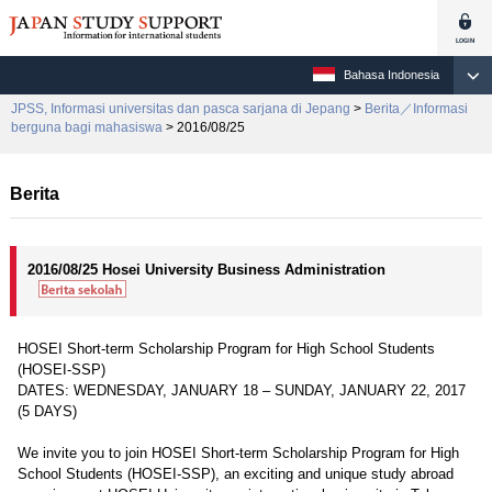
Bahasa Indonesia
JPSS, Informasi universitas dan pasca sarjana di Jepang
>
Berita／Informasi
berguna bagi mahasiswa
> 2016/08/25
Berita
2016/08/25 Hosei University Business Administration
HOSEI Short-term Scholarship Program for High School Students
(HOSEI-SSP)
DATES: WEDNESDAY, JANUARY 18 – SUNDAY, JANUARY 22, 2017
(5 DAYS)
We invite you to join HOSEI Short-term Scholarship Program for High
School Students (HOSEI-SSP), an exciting and unique study abroad