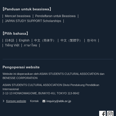
【Panduan untuk beasiswa】
Mencari beasiswa
Pendaftaran untuk Beasiswa
JAPAN STUDY SUPPORT Scholarships
【Pilih bahasa】
日本語
English
中文（简体字）
中文（繁體字）
한국어
Tiếng Việt
ภาษาไทย
Pengoperasi website
Website ini dioperasikan oleh ASIAN STUDENTS CULTURAL ASSOCIATION dan
BENESSE CORPORATION
ASIAN STUDENTS CULTURAL ASSOCIATION Divisi Pendukung Pendidikan
Internasional
2-12-13 HONKOMAGOME, BUNKYO-KU, TOKYO 113-8642
Konsep website
Kontak