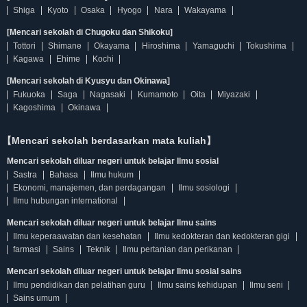
Shiga
Kyoto
Osaka
Hyogo
Nara
Wakayama
[Mencari sekolah di Chugoku dan Shikoku]
Tottori
Shimane
Okayama
Hiroshima
Yamaguchi
Tokushima
Kagawa
Ehime
Kochi
[Mencari sekolah di Kyusyu dan Okinawa]
Fukuoka
Saga
Nagasaki
Kumamoto
Oita
Miyazaki
Kagoshima
Okinawa
【Mencari sekolah berdasarkan mata kuliah】
Mencari sekolah diluar negeri untuk belajar Ilmu sosial
Sastra
Bahasa
Ilmu hukum
Ekonomi, manajemen, dan perdagangan
Ilmu sosiologi
Ilmu hubungan international
Mencari sekolah diluar negeri untuk belajar Ilmu sains
Ilmu keperaawatan dan kesehatan
Ilmu kedokteran dan kedokteran gigi
farmasi
Sains
Teknik
Ilmu pertanian dan perikanan
Mencari sekolah diluar negeri untuk belajar Ilmu sosial sains
Ilmu pendidikan dan pelatihan guru
Ilmu sains kehidupan
Ilmu seni
Sains umum