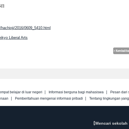
5日
/hachioji/2016/0609_5410.html
ikyo Liberal Arts
empat belajar di luar negeri
Informasi berguna bagi mahasiswa
Pesan dari 
unaan
Pemberitahuan mengenai informasi pribadi
Tentang lingkungan yan
【Mencari sekolah 