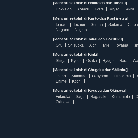
[Mencari sekolah di Hokkaido dan Tohoku]
Hokkaido
Aomori
Iwate
Miyagi
Akita
[Mencari sekolah di Kanto dan Koshinetsu]
Ibaragi
Tochigi
Gunma
Saitama
Chiba
Nagano
Niigata
[Mencari sekolah di Tokai dan Hokuriku]
Gifu
Shizuoka
Aichi
Mie
Toyama
Is
[Mencari sekolah di Kinki]
Shiga
Kyoto
Osaka
Hyogo
Nara
Wa
[Mencari sekolah di Chugoku dan Shikoku]
Tottori
Shimane
Okayama
Hiroshima
Ehime
Kochi
[Mencari sekolah di Kyusyu dan Okinawa]
Fukuoka
Saga
Nagasaki
Kumamoto
O
Okinawa