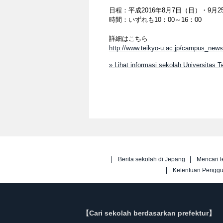
日程：平成2016年8月7日（日）・9月2
時間：いずれも10：00～16：00
詳細はこちら
http://www.teikyo-u.ac.jp/campus_news
» Lihat informasi sekolah Universitas Te
Berita sekolah di Jepang
Mencari t
Ketentuan Pengg
【Cari sekolah berdasarkan prefektur】