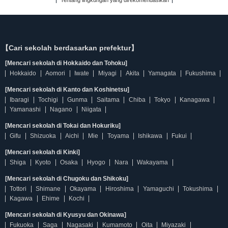
Tentang lingkungan yang direkomendasikan
【Cari sekolah berdasarkan prefektur】
[Mencari sekolah di Hokkaido dan Tohoku]
Hokkaido
Aomori
Iwate
Miyagi
Akita
Yamagata
Fukushima
[Mencari sekolah di Kanto dan Koshinetsu]
Ibaragi
Tochigi
Gunma
Saitama
Chiba
Tokyo
Kanagawa
Yamanashi
Nagano
Niigata
[Mencari sekolah di Tokai dan Hokuriku]
Gifu
Shizuoka
Aichi
Mie
Toyama
Ishikawa
Fukui
[Mencari sekolah di Kinki]
Shiga
Kyoto
Osaka
Hyogo
Nara
Wakayama
[Mencari sekolah di Chugoku dan Shikoku]
Tottori
Shimane
Okayama
Hiroshima
Yamaguchi
Tokushima
Kagawa
Ehime
Kochi
[Mencari sekolah di Kyusyu dan Okinawa]
Fukuoka
Saga
Nagasaki
Kumamoto
Oita
Miyazaki