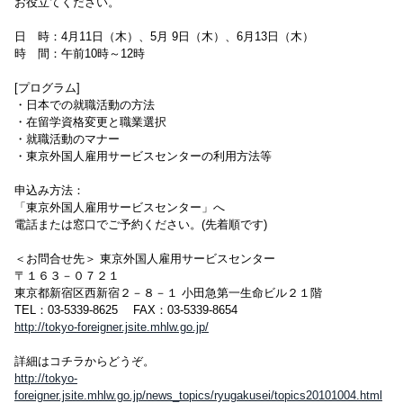
お役立てください。
日 時：4月11日（木）、5月 9日（木）、6月13日（木）
時 間：午前10時～12時
[プログラム]
・日本での就職活動の方法
・在留学資格変更と職業選択
・就職活動のマナー
・東京外国人雇用サービスセンターの利用方法等
申込み方法：
「東京外国人雇用サービスセンター」へ
電話または窓口でご予約ください。(先着順です)
＜お問合せ先＞ 東京外国人雇用サービスセンター
〒１６３－０７２１
東京都新宿区西新宿２－８－１ 小田急第一生命ビル２１階
TEL：03-5339-8625 FAX：03-5339-8654
http://tokyo-foreigner.jsite.mhlw.go.jp/
詳細はコチラからどうぞ。
http://tokyo-
foreigner.jsite.mhlw.go.jp/news_topics/ryugakusei/topics20101004.html