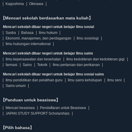
Kagoshima
Okinawa
【Mencari sekolah berdasarkan mata kuliah】
Mencari sekolah diluar negeri untuk belajar Ilmu sosial
Sastra
Bahasa
Ilmu hukum
Ekonomi, manajemen, dan perdagangan
Ilmu sosiologi
Ilmu hubungan international
Mencari sekolah diluar negeri untuk belajar Ilmu sains
Ilmu keperaawatan dan kesehatan
Ilmu kedokteran dan kedokteran gigi
farmasi
Sains
Teknik
Ilmu pertanian dan perikanan
Mencari sekolah diluar negeri untuk belajar Ilmu sosial sains
Ilmu pendidikan dan pelatihan guru
Ilmu sains kehidupan
Ilmu seni
Sains umum
【Panduan untuk beasiswa】
Mencari beasiswa
Pendaftaran untuk Beasiswa
JAPAN STUDY SUPPORT Scholarships
【Pilih bahasa】