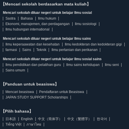
【Mencari sekolah berdasarkan mata kuliah】
Mencari sekolah diluar negeri untuk belajar Ilmu sosial
Sastra
Bahasa
Ilmu hukum
Ekonomi, manajemen, dan perdagangan
Ilmu sosiologi
Ilmu hubungan international
Mencari sekolah diluar negeri untuk belajar Ilmu sains
Ilmu keperaawatan dan kesehatan
Ilmu kedokteran dan kedokteran gigi
farmasi
Sains
Teknik
Ilmu pertanian dan perikanan
Mencari sekolah diluar negeri untuk belajar Ilmu sosial sains
Ilmu pendidikan dan pelatihan guru
Ilmu sains kehidupan
Ilmu seni
Sains umum
【Panduan untuk beasiswa】
Mencari beasiswa
Pendaftaran untuk Beasiswa
JAPAN STUDY SUPPORT Scholarships
【Pilih bahasa】
日本語
English
中文（简体字）
中文（繁體字）
한국어
Tiếng Việt
ภาษาไทย