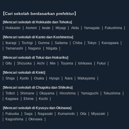
【Cari sekolah berdasarkan prefektur】
[Mencari sekolah di Hokkaido dan Tohoku]
Hokkaido
Aomori
Iwate
Miyagi
Akita
Yamagata
Fukushima
[Mencari sekolah di Kanto dan Koshinetsu]
Ibaragi
Tochigi
Gunma
Saitama
Chiba
Tokyo
Kanagawa
Yamanashi
Nagano
Niigata
[Mencari sekolah di Tokai dan Hokuriku]
Gifu
Shizuoka
Aichi
Mie
Toyama
Ishikawa
Fukui
[Mencari sekolah di Kinki]
Shiga
Kyoto
Osaka
Hyogo
Nara
Wakayama
[Mencari sekolah di Chugoku dan Shikoku]
Tottori
Shimane
Okayama
Hiroshima
Yamaguchi
Tokushima
Kagawa
Ehime
Kochi
[Mencari sekolah di Kyusyu dan Okinawa]
Fukuoka
Saga
Nagasaki
Kumamoto
Oita
Miyazaki
Kagoshima
Okinawa