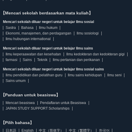
【Mencari sekolah berdasarkan mata kuliah】
Mencari sekolah diluar negeri untuk belajar Ilmu sosial
Sastra
Bahasa
Ilmu hukum
Ekonomi, manajemen, dan perdagangan
Ilmu sosiologi
Ilmu hubungan international
Mencari sekolah diluar negeri untuk belajar Ilmu sains
Ilmu keperaawatan dan kesehatan
Ilmu kedokteran dan kedokteran gigi
farmasi
Sains
Teknik
Ilmu pertanian dan perikanan
Mencari sekolah diluar negeri untuk belajar Ilmu sosial sains
Ilmu pendidikan dan pelatihan guru
Ilmu sains kehidupan
Ilmu seni
Sains umum
【Panduan untuk beasiswa】
Mencari beasiswa
Pendaftaran untuk Beasiswa
JAPAN STUDY SUPPORT Scholarships
【Pilih bahasa】
日本語
English
中文（简体字）
中文（繁體字）
한국어