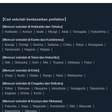
【Cari sekolah berdasarkan prefektur】
[Mencari sekolah di Hokkaido dan Tohoku]
Hokkaido
Aomori
Iwate
Miyagi
Akita
Yamagata
Fukushima
[Mencari sekolah di Kanto dan Koshinetsu]
Ibaragi
Tochigi
Gunma
Saitama
Chiba
Tokyo
Kanagawa
Yamanashi
Nagano
Niigata
[Mencari sekolah di Tokai dan Hokuriku]
Gifu
Shizuoka
Aichi
Mie
Toyama
Ishikawa
Fukui
[Mencari sekolah di Kinki]
Shiga
Kyoto
Osaka
Hyogo
Nara
Wakayama
[Mencari sekolah di Chugoku dan Shikoku]
Tottori
Shimane
Okayama
Hiroshima
Yamaguchi
Tokushima
Kagawa
Ehime
Kochi
[Mencari sekolah di Kyusyu dan Okinawa]
Fukuoka
Saga
Nagasaki
Kumamoto
Oita
Miyazaki
Kagoshima
Okinawa