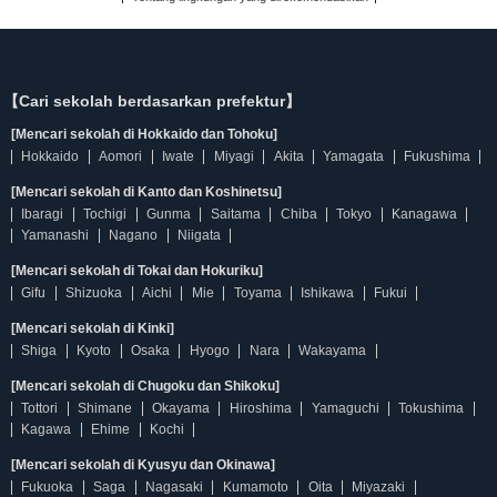
【Cari sekolah berdasarkan prefektur】
[Mencari sekolah di Hokkaido dan Tohoku]
Hokkaido
Aomori
Iwate
Miyagi
Akita
Yamagata
Fukushima
[Mencari sekolah di Kanto dan Koshinetsu]
Ibaragi
Tochigi
Gunma
Saitama
Chiba
Tokyo
Kanagawa
Yamanashi
Nagano
Niigata
[Mencari sekolah di Tokai dan Hokuriku]
Gifu
Shizuoka
Aichi
Mie
Toyama
Ishikawa
Fukui
[Mencari sekolah di Kinki]
Shiga
Kyoto
Osaka
Hyogo
Nara
Wakayama
[Mencari sekolah di Chugoku dan Shikoku]
Tottori
Shimane
Okayama
Hiroshima
Yamaguchi
Tokushima
Kagawa
Ehime
Kochi
[Mencari sekolah di Kyusyu dan Okinawa]
Fukuoka
Saga
Nagasaki
Kumamoto
Oita
Miyazaki