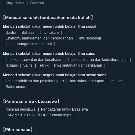
Kagoshima
Okinawa
【Mencari sekolah berdasarkan mata kuliah】
Mencari sekolah diluar negeri untuk belajar Ilmu sosial
Sastra
Bahasa
Ilmu hukum
Ekonomi, manajemen, dan perdagangan
Ilmu sosiologi
Ilmu hubungan international
Mencari sekolah diluar negeri untuk belajar Ilmu sains
Ilmu keperaawatan dan kesehatan
Ilmu kedokteran dan kedokteran gigi
farmasi
Sains
Teknik
Ilmu pertanian dan perikanan
Mencari sekolah diluar negeri untuk belajar Ilmu sosial sains
Ilmu pendidikan dan pelatihan guru
Ilmu sains kehidupan
Ilmu seni
Sains umum
【Panduan untuk beasiswa】
Mencari beasiswa
Pendaftaran untuk Beasiswa
JAPAN STUDY SUPPORT Scholarships
【Pilih bahasa】