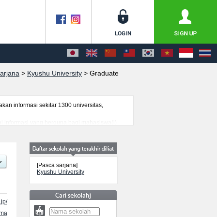
arjana
>
Kyushu University
>
Graduate
n informasi sekitar 1300 universitas,
ai informasi yang berguna bagi mahasiswa(i)
genai ujian masuk, prasarana kampus, akses
[Pasca sarjana]
Kyushu University
jp/
ama