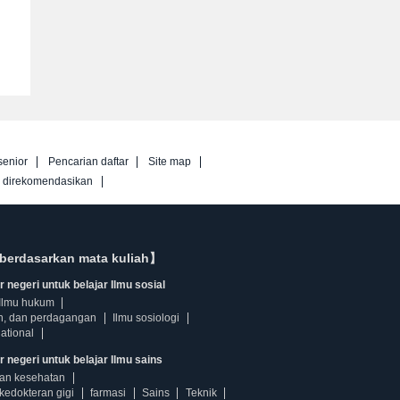
senior
Pencarian daftar
Site map
g direkomendasikan
berdasarkan mata kuliah】
 negeri untuk belajar Ilmu sosial
Ilmu hukum
n, dan perdagangan
Ilmu sosiologi
ational
r negeri untuk belajar Ilmu sains
dan kesehatan
kedokteran gigi
farmasi
Sains
Teknik