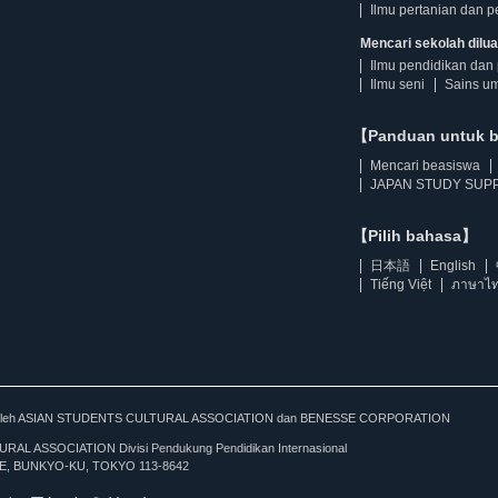
Ilmu pertanian dan p
Mencari sekolah diluar
Ilmu pendidikan dan 
Ilmu seni
Sains u
【Panduan untuk 
Mencari beasiswa
JAPAN STUDY SUPP
【Pilih bahasa】
日本語
English
Tiếng Việt
ภาษาไ
kan oleh ASIAN STUDENTS CULTURAL ASSOCIATION dan BENESSE CORPORATION
L ASSOCIATION Divisi Pendukung Pendidikan Internasional
, BUNKYO-KU, TOKYO 113-8642