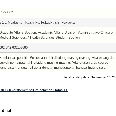
812-8582
3-1-1 Maidashi, Higashi-ku, Fukuoka-shi, Fukuoka
Graduate Affairs Section, Academic Affairs Division, Administrative Office of
Medical Sciences, / Health Sciences Student Section
092-642-6025/6680
Pembinaan peneliti, Pembinaan ahli dibidang masing-masing, Ada bidang dan
subjek pembinaan ahli dibidang masing-masing, Ada jurusan atau course
yang bisa menggambil gelar dengan menggunakan bahasa Inggris saja
Terlakhir diUpdate: September 11, 2
shu UniversityKembali ke halaman utama >>
diliat