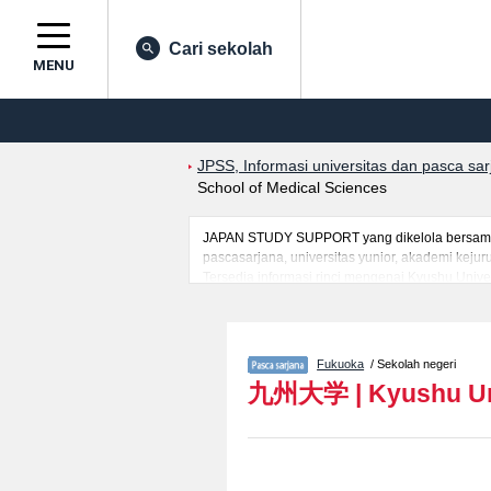
Cari sekolah
MENU
JPSS, Informasi universitas dan pasca sa
School of Medical Sciences
JAPAN STUDY SUPPORT yang dikelola bersama ol
pascasarjana, universitas yunior, akademi kej
Tersedia informasi rinci mengenai Kyushu Unive
mancanegara seperti kuota untuk jumlah pendaf
jalan, dan lainnya. Silakan memanfaatkannya.
Fukuoka
/ Sekolah negeri
九州大学
|
Kyushu Un