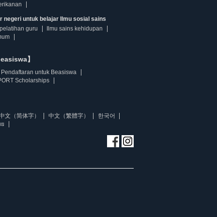
erikanan
 negeri untuk belajar Ilmu sosial sains
pelatihan guru
Ilmu sains kehidupan
mum
beasiswa】
Pendaftaran untuk Beasiswa
ORT Scholarships
中文（简体字）
中文（繁體字）
한국어
ทย