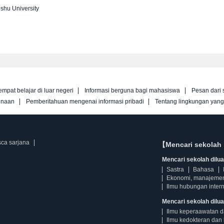
shu University
empat belajar di luar negeri
Informasi berguna bagi mahasiswa
Pesan dari 
unaan
Pemberitahuan mengenai informasi pribadi
Tentang lingkungan yan
sca sarjana
【Mencari sekolah 
Mencari sekolah diluar
Sastra
Bahasa
Ekonomi, manajeme
Ilmu hubungan intern
Mencari sekolah dilua
Ilmu keperaawatan 
Ilmu kedokteran dan 