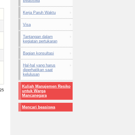
Beasiswa
Kerja Paruh Waktu
Visa
Tantangan dalam
kegiatan pertukaran
Bagian konsultasi
Hal-hal yang harus
diperhatikan saat
kelulusan
Kuliah Manajemen Resiko
025
untuk Warga
Mancanegara
Mencari beasiswa