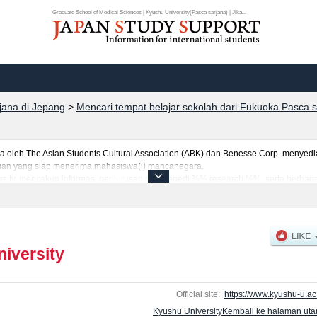
Graduate School of Medical Sciences | Kyushu University(Pasca sarjana) | Jika...
rjana di Jepang
>
Mencari tempat belajar sekolah dari Fukuoka Pasca s
eh The Asian Students Cultural Association (ABK) dan Benesse Corp. menyediaka
uruan yang siap menerima mahasiswa(i) mancanegara.
rsity, mencakup informasi per jurusan riset seperti %% research %%, serta berbag
tar dan jumlah kelulusan ujian masuk mahasiswa(i) mancanegara, informasi men
iversity
Official site:
https://www.kyushu-u.ac.
Kyushu UniversityKembali ke halaman ut