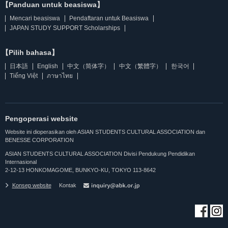
【Panduan untuk beasiswa】
Mencari beasiswa
Pendaftaran untuk Beasiswa
JAPAN STUDY SUPPORT Scholarships
【Pilih bahasa】
日本語
English
中文（简体字）
中文（繁體字）
한국어
Tiếng Việt
ภาษาไทย
Pengoperasi website
Website ini dioperasikan oleh ASIAN STUDENTS CULTURAL ASSOCIATION dan
BENESSE CORPORATION
ASIAN STUDENTS CULTURAL ASSOCIATION Divisi Pendukung Pendidikan
Internasional
2-12-13 HONKOMAGOME, BUNKYO-KU, TOKYO 113-8642
Konsep website
Kontak