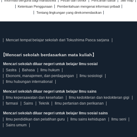
Informasi berguna bagi mahasiswa
Pesan dari senior
Pencarian daftar
Site map
Ketentuan Penggunaan
Pemberitahuan mengenai informasi pribadi
Tentang lingkungan yang direkomendasikan
Mencari tempat belajar sekolah dari Tokushima Pasca sarjana
【Mencari sekolah berdasarkan mata kuliah】
Mencari sekolah diluar negeri untuk belajar Ilmu sosial
Sastra
Bahasa
Ilmu hukum
Ekonomi, manajemen, dan perdagangan
Ilmu sosiologi
Ilmu hubungan international
Mencari sekolah diluar negeri untuk belajar Ilmu sains
Ilmu keperaawatan dan kesehatan
Ilmu kedokteran dan kedokteran gigi
farmasi
Sains
Teknik
Ilmu pertanian dan perikanan
Mencari sekolah diluar negeri untuk belajar Ilmu sosial sains
Ilmu pendidikan dan pelatihan guru
Ilmu sains kehidupan
Ilmu seni
Sains umum