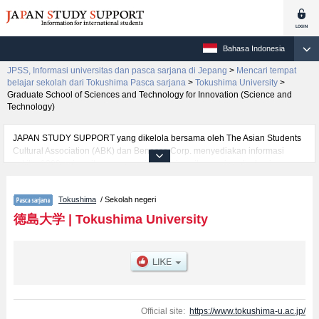
Bahasa Indonesia
JPSS, Informasi universitas dan pasca sarjana di Jepang
>
Mencari tempat
belajar sekolah dari Tokushima Pasca sarjana
>
Tokushima University
>
Graduate School of Sciences and Technology for Innovation (Science and
Technology)
JAPAN STUDY SUPPORT yang dikelola bersama oleh The Asian Students
Cultural Association (ABK) dan Benesse Corp. menyediakan informasi
sekitar 1300 universitas, pascasarjana, universitas yunior, akademi
kejuruan yang siap menerima mahasiswa(i) mancanegara.
Tersedia informasi rinci mengenai Tokushima University, mencakup
Tokushima
/ Sekolah negeri
informasi per jurusan riset seperti %% research %%, serta berbagai
informasi yang berguna bagi mahasiswa(i) mancanegara seperti kuota
徳島大学
|
Tokushima University
untuk jumlah pendaftar dan jumlah kelulusan ujian masuk mahasiswa(i)
mancanegara, informasi mengenai ujian masuk, prasarana kampus, akses
jalan, dan lainnya. Silakan memanfaatkannya.
Official site:
https://www.tokushima-u.ac.jp/