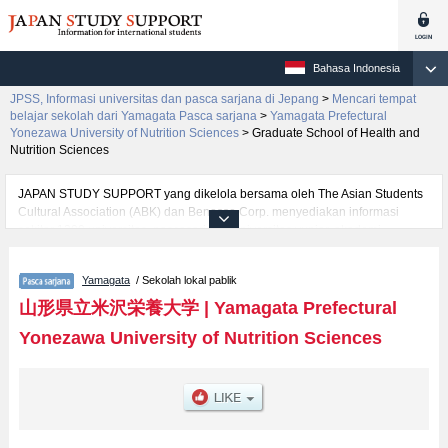
Bahasa Indonesia
JPSS, Informasi universitas dan pasca sarjana di Jepang
>
Mencari tempat
belajar sekolah dari Yamagata Pasca sarjana
>
Yamagata Prefectural
Yonezawa University of Nutrition Sciences
>
Graduate School of Health and
Nutrition Sciences
JAPAN STUDY SUPPORT yang dikelola bersama oleh The Asian Students
Cultural Association (ABK) dan Benesse Corp. menyediakan informasi
sekitar 1300 universitas, pascasarjana, universitas yunior, akademi
kejuruan yang siap menerima mahasiswa(i) mancanegara.
Tersedia informasi rinci mengenai Yamagata Prefectural Yonezawa
Yamagata
/ Sekolah lokal pablik
University of Nutrition Sciences, mencakup informasi per jurusan riset
seperti %% research %%, serta berbagai informasi yang berguna bagi
山形県立米沢栄養大学
|
Yamagata Prefectural
mahasiswa(i) mancanegara seperti kuota untuk jumlah pendaftar dan
Yonezawa University of Nutrition Sciences
jumlah kelulusan ujian masuk mahasiswa(i) mancanegara, informasi
mengenai ujian masuk, prasarana kampus, akses jalan, dan lainnya.
Silakan memanfaatkannya.