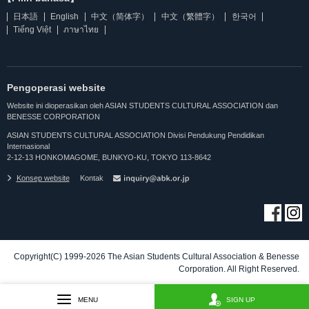
日本語
English
中文（简体字）
中文（繁體字）
한국어
Tiếng Việt
ภาษาไทย
Pengoperasi website
Website ini dioperasikan oleh ASIAN STUDENTS CULTURAL ASSOCIATION dan
BENESSE CORPORATION
ASIAN STUDENTS CULTURAL ASSOCIATION Divisi Pendukung Pendidikan
Internasional
2-12-13 HONKOMAGOME, BUNKYO-KU, TOKYO 113-8642
Konsep website
Kontak
Copyright(C) 1999-2026 The Asian Students Cultural Association & Benesse
Corporation. All Right Reserved.
MENU
SIGN UP