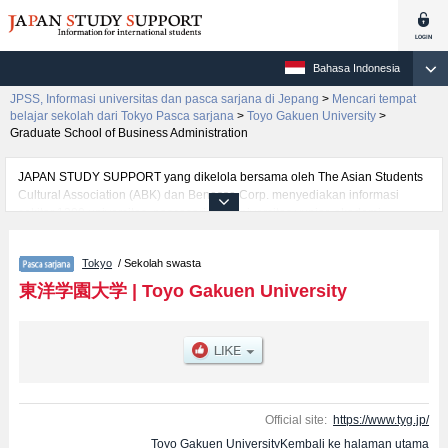
Bahasa Indonesia
JPSS, Informasi universitas dan pasca sarjana di Jepang
>
Mencari tempat
belajar sekolah dari Tokyo Pasca sarjana
>
Toyo Gakuen University
>
Graduate School of Business Administration
JAPAN STUDY SUPPORT yang dikelola bersama oleh The Asian Students
Cultural Association (ABK) dan Benesse Corp. menyediakan informasi
sekitar 1300 universitas, pascasarjana, universitas yunior, akademi
kejuruan yang siap menerima mahasiswa(i) mancanegara.
Tersedia informasi rinci mengenai Toyo Gakuen University, mencakup
Tokyo
/ Sekolah swasta
informasi per jurusan riset seperti %% research %%, serta berbagai
informasi yang berguna bagi mahasiswa(i) mancanegara seperti kuota
東洋学園大学
|
Toyo Gakuen University
untuk jumlah pendaftar dan jumlah kelulusan ujian masuk mahasiswa(i)
mancanegara, informasi mengenai ujian masuk, prasarana kampus, akses
jalan, dan lainnya. Silakan memanfaatkannya.
Official site:
https://www.tyg.jp/
Toyo Gakuen UniversityKembali ke halaman utama