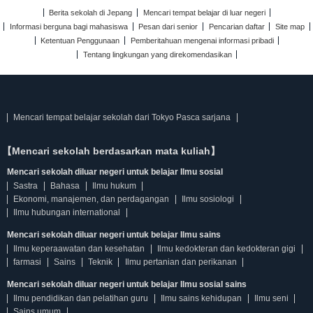
Berita sekolah di Jepang
Mencari tempat belajar di luar negeri
Informasi berguna bagi mahasiswa
Pesan dari senior
Pencarian daftar
Site map
Ketentuan Penggunaan
Pemberitahuan mengenai informasi pribadi
Tentang lingkungan yang direkomendasikan
Mencari tempat belajar sekolah dari Tokyo Pasca sarjana
【Mencari sekolah berdasarkan mata kuliah】
Mencari sekolah diluar negeri untuk belajar Ilmu sosial
Sastra
Bahasa
Ilmu hukum
Ekonomi, manajemen, dan perdagangan
Ilmu sosiologi
Ilmu hubungan international
Mencari sekolah diluar negeri untuk belajar Ilmu sains
Ilmu keperaawatan dan kesehatan
Ilmu kedokteran dan kedokteran gigi
farmasi
Sains
Teknik
Ilmu pertanian dan perikanan
Mencari sekolah diluar negeri untuk belajar Ilmu sosial sains
Ilmu pendidikan dan pelatihan guru
Ilmu sains kehidupan
Ilmu seni
Sains umum