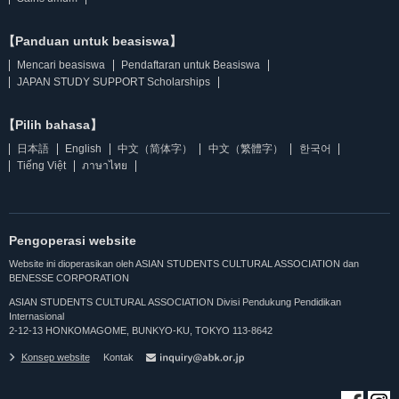
【Panduan untuk beasiswa】
Mencari beasiswa
Pendaftaran untuk Beasiswa
JAPAN STUDY SUPPORT Scholarships
【Pilih bahasa】
日本語
English
中文（简体字）
中文（繁體字）
한국어
Tiếng Việt
ภาษาไทย
Pengoperasi website
Website ini dioperasikan oleh ASIAN STUDENTS CULTURAL ASSOCIATION dan
BENESSE CORPORATION
ASIAN STUDENTS CULTURAL ASSOCIATION Divisi Pendukung Pendidikan
Internasional
2-12-13 HONKOMAGOME, BUNKYO-KU, TOKYO 113-8642
Konsep website
Kontak