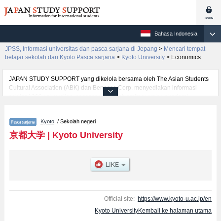
Bahasa Indonesia
JPSS, Informasi universitas dan pasca sarjana di Jepang
>
Mencari tempat
belajar sekolah dari Kyoto Pasca sarjana
>
Kyoto University
>
Economics
JAPAN STUDY SUPPORT yang dikelola bersama oleh The Asian Students
Cultural Association (ABK) dan Benesse Corp. menyediakan informasi
sekitar 1300 universitas, pascasarjana, universitas yunior, akademi
kejuruan yang siap menerima mahasiswa(i) mancanegara.
Tersedia informasi rinci mengenai Kyoto University, mencakup informasi per
Kyoto
/ Sekolah negeri
jurusan riset seperti %% research %%, serta berbagai informasi yang
berguna bagi mahasiswa(i) mancanegara seperti kuota untuk jumlah
京都大学
|
Kyoto University
pendaftar dan jumlah kelulusan ujian masuk mahasiswa(i) mancanegara,
informasi mengenai ujian masuk, prasarana kampus, akses jalan, dan
lainnya. Silakan memanfaatkannya.
Official site:
https://www.kyoto-u.ac.jp/en
Kyoto UniversityKembali ke halaman utama