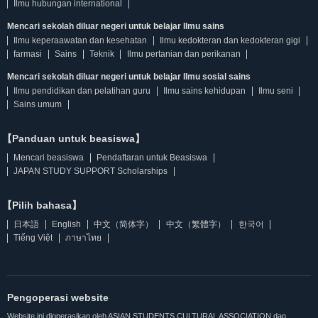
Ilmu hubungan international
Mencari sekolah diluar negeri untuk belajar Ilmu sains
Ilmu keperaawatan dan kesehatan
Ilmu kedokteran dan kedokteran gigi
farmasi
Sains
Teknik
Ilmu pertanian dan perikanan
Mencari sekolah diluar negeri untuk belajar Ilmu sosial sains
Ilmu pendidikan dan pelatihan guru
Ilmu sains kehidupan
Ilmu seni
Sains umum
【Panduan untuk beasiswa】
Mencari beasiswa
Pendaftaran untuk Beasiswa
JAPAN STUDY SUPPORT Scholarships
【Pilih bahasa】
日本語
English
中文（简体字）
中文（繁體字）
한국어
Tiếng Việt
ภาษาไทย
Pengoperasi website
Website ini dioperasikan oleh ASIAN STUDENTS CULTURAL ASSOCIATION dan