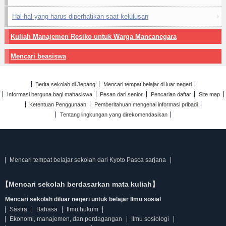
Hal-hal yang harus diperhatikan saat kelulusan
Kuliah Manajemen Resiko untuk Warga Mancanegara
Mencari beasiswa
Berita sekolah di Jepang
Mencari tempat belajar di luar negeri
Informasi berguna bagi mahasiswa
Pesan dari senior
Pencarian daftar
Site map
Ketentuan Penggunaan
Pemberitahuan mengenai informasi pribadi
Tentang lingkungan yang direkomendasikan
Mencari tempat belajar sekolah dari Kyoto Pasca sarjana
【Mencari sekolah berdasarkan mata kuliah】
Mencari sekolah diluar negeri untuk belajar Ilmu sosial
Sastra
Bahasa
Ilmu hukum
Ekonomi, manajemen, dan perdagangan
Ilmu sosiologi