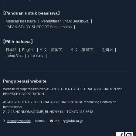
【Panduan untuk beasiswa】
Mencari beasiswa
Pendaftaran untuk Beasiswa
JAPAN STUDY SUPPORT Scholarships
【Pilih bahasa】
日本語
English
中文（简体字）
中文（繁體字）
한국어
Tiếng Việt
ภาษาไทย
Pengoperasi website
Website ini dioperasikan oleh ASIAN STUDENTS CULTURAL ASSOCIATION dan
BENESSE CORPORATION
ASIAN STUDENTS CULTURAL ASSOCIATION Divisi Pendukung Pendidikan
Internasional
2-12-13 HONKOMAGOME, BUNKYO-KU, TOKYO 113-8642
Konsep website
Kontak