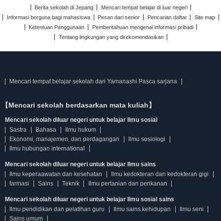
Berita sekolah di Jepang
Mencari tempat belajar di luar negeri
Informasi berguna bagi mahasiswa
Pesan dari senior
Pencarian daftar
Site map
Ketentuan Penggunaan
Pemberitahuan mengenai informasi pribadi
Tentang lingkungan yang direkomendasikan
Mencari tempat belajar sekolah dari Yamanashi Pasca sarjana
【Mencari sekolah berdasarkan mata kuliah】
Mencari sekolah diluar negeri untuk belajar Ilmu sosial
Sastra
Bahasa
Ilmu hukum
Ekonomi, manajemen, dan perdagangan
Ilmu sosiologi
Ilmu hubungan international
Mencari sekolah diluar negeri untuk belajar Ilmu sains
Ilmu keperaawatan dan kesehatan
Ilmu kedokteran dan kedokteran gigi
farmasi
Sains
Teknik
Ilmu pertanian dan perikanan
Mencari sekolah diluar negeri untuk belajar Ilmu sosial sains
Ilmu pendidikan dan pelatihan guru
Ilmu sains kehidupan
Ilmu seni
Sains umum