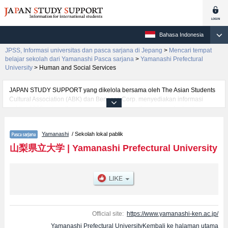
Bahasa Indonesia
JPSS, Informasi universitas dan pasca sarjana di Jepang
>
Mencari tempat
belajar sekolah dari Yamanashi Pasca sarjana
>
Yamanashi Prefectural
University
>
Human and Social Services
JAPAN STUDY SUPPORT yang dikelola bersama oleh The Asian Students
Cultural Association (ABK) dan Benesse Corp. menyediakan informasi
sekitar 1300 universitas, pascasarjana, universitas yunior, akademi
kejuruan yang siap menerima mahasiswa(i) mancanegara.
Tersedia informasi rinci mengenai Yamanashi Prefectural University,
Yamanashi
/ Sekolah lokal pablik
mencakup informasi per jurusan riset seperti %% research %%, serta
berbagai informasi yang berguna bagi mahasiswa(i) mancanegara seperti
山梨県立大学
|
Yamanashi Prefectural University
kuota untuk jumlah pendaftar dan jumlah kelulusan ujian masuk
mahasiswa(i) mancanegara, informasi mengenai ujian masuk, prasarana
kampus, akses jalan, dan lainnya. Silakan memanfaatkannya.
Official site:
https://www.yamanashi-ken.ac.jp/
Yamanashi Prefectural UniversityKembali ke halaman utama