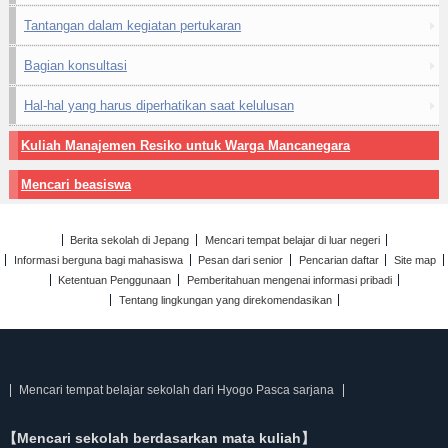
Tantangan dalam kegiatan pertukaran
Bagian konsultasi
Hal-hal yang harus diperhatikan saat kelulusan
Kuliah Manajemen Resiko untuk Warga Mancanegara
Mencari beasiswa
Berita sekolah di Jepang
Mencari tempat belajar di luar negeri
Informasi berguna bagi mahasiswa
Pesan dari senior
Pencarian daftar
Site map
Ketentuan Penggunaan
Pemberitahuan mengenai informasi pribadi
Tentang lingkungan yang direkomendasikan
Mencari tempat belajar sekolah dari Hyogo Pasca sarjana
【Mencari sekolah berdasarkan mata kuliah】