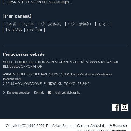
JAPAN STUDY SUPPORT Scholarships
【Pilih bahasa】
日本語
English
中文（简体字）
中文（繁體字）
한국어
Tiếng Việt
ภาษาไทย
Pengoperasi website
Website ini dioperasikan oleh ASIAN STUDENTS CULTURAL ASSOCIATION dan
BENESSE CORPORATION
ASIAN STUDENTS CULTURAL ASSOCIATION Divisi Pendukung Pendidikan
Internasional
2-12-13 HONKOMAGOME, BUNKYO-KU, TOKYO 113-8642
Konsep website
Kontak
Copyright(C) 1999-2026 The Asian Students Cultural Association & Benesse