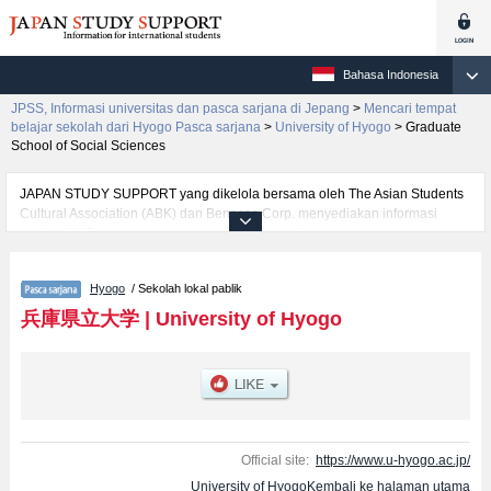
Bahasa Indonesia
JPSS, Informasi universitas dan pasca sarjana di Jepang
>
Mencari tempat
belajar sekolah dari Hyogo Pasca sarjana
>
University of Hyogo
>
Graduate
School of Social Sciences
JAPAN STUDY SUPPORT yang dikelola bersama oleh The Asian Students
Cultural Association (ABK) dan Benesse Corp. menyediakan informasi
sekitar 1300 universitas, pascasarjana, universitas yunior, akademi
kejuruan yang siap menerima mahasiswa(i) mancanegara.
Tersedia informasi rinci mengenai University of Hyogo, mencakup informasi
Hyogo
/ Sekolah lokal pablik
per jurusan riset seperti %% research %%, serta berbagai informasi yang
berguna bagi mahasiswa(i) mancanegara seperti kuota untuk jumlah
兵庫県立大学
|
University of Hyogo
pendaftar dan jumlah kelulusan ujian masuk mahasiswa(i) mancanegara,
informasi mengenai ujian masuk, prasarana kampus, akses jalan, dan
lainnya. Silakan memanfaatkannya.
Official site:
https://www.u-hyogo.ac.jp/
University of HyogoKembali ke halaman utama