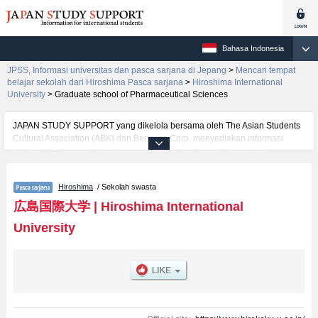
Bahasa Indonesia
JPSS, Informasi universitas dan pasca sarjana di Jepang
>
Mencari tempat
belajar sekolah dari Hiroshima Pasca sarjana
>
Hiroshima International
University
>
Graduate school of Pharmaceutical Sciences
JAPAN STUDY SUPPORT yang dikelola bersama oleh The Asian Students
Cultural Association (ABK) dan Benesse Corp. menyediakan informasi
sekitar 1300 universitas, pascasarjana, universitas yunior, akademi
kejuruan yang siap menerima mahasiswa(i) mancanegara.
Tersedia informasi rinci mengenai Hiroshima International University,
Hiroshima
/ Sekolah swasta
mencakup informasi per jurusan riset seperti %% research %%, serta
berbagai informasi yang berguna bagi mahasiswa(i) mancanegara seperti
広島国際大学
|
Hiroshima International
kuota untuk jumlah pendaftar dan jumlah kelulusan ujian masuk
University
mahasiswa(i) mancanegara, informasi mengenai ujian masuk, prasarana
kampus, akses jalan, dan lainnya. Silakan memanfaatkannya.