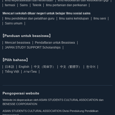
Ilmu keperaawatan dan kesehatan
Ilmu kedokteran dan kedokteran gigi
farmasi
Sains
Teknik
Ilmu pertanian dan perikanan
Mencari sekolah diluar negeri untuk belajar Ilmu sosial sains
Ilmu pendidikan dan pelatihan guru
Ilmu sains kehidupan
Ilmu seni
Sains umum
【Panduan untuk beasiswa】
Mencari beasiswa
Pendaftaran untuk Beasiswa
JAPAN STUDY SUPPORT Scholarships
【Pilih bahasa】
日本語
English
中文（简体字）
中文（繁體字）
한국어
Tiếng Việt
ภาษาไทย
Pengoperasi website
Website ini dioperasikan oleh ASIAN STUDENTS CULTURAL ASSOCIATION dan
BENESSE CORPORATION
ASIAN STUDENTS CULTURAL ASSOCIATION Divisi Pendukung Pendidikan