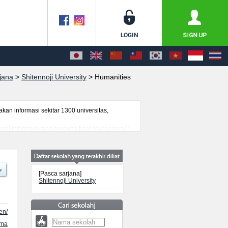
jana
>
Shitennoji University
>
Humanities
n informasi sekitar 1300 universitas,
bagai informasi yang berguna bagi mahasiswa(i)
genai ujian masuk, prasarana kampus, akses
[Pasca sarjana]
Shitennoji University
en/
ama