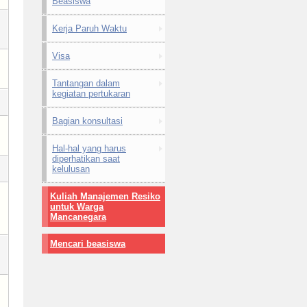
Beasiswa
Kerja Paruh Waktu
Visa
Tantangan dalam
kegiatan pertukaran
Bagian konsultasi
Hal-hal yang harus
diperhatikan saat
kelulusan
Kuliah Manajemen Resiko
untuk Warga
Mancanegara
Mencari beasiswa