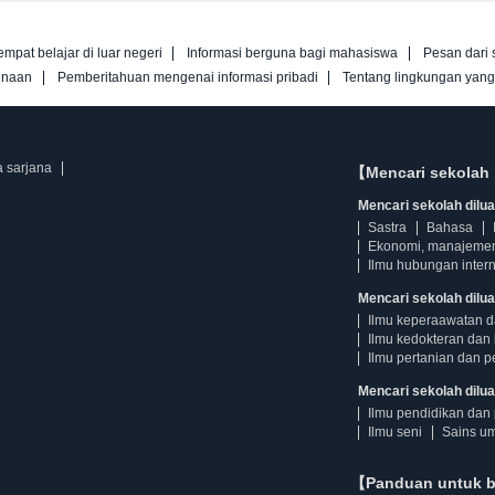
empat belajar di luar negeri
Informasi berguna bagi mahasiswa
Pesan dari 
unaan
Pemberitahuan mengenai informasi pribadi
Tentang lingkungan yan
a sarjana
【Mencari sekolah 
Mencari sekolah diluar
Sastra
Bahasa
Ekonomi, manajeme
Ilmu hubungan intern
Mencari sekolah dilua
Ilmu keperaawatan 
Ilmu kedokteran dan 
Ilmu pertanian dan p
Mencari sekolah diluar
Ilmu pendidikan dan 
Ilmu seni
Sains u
【Panduan untuk 