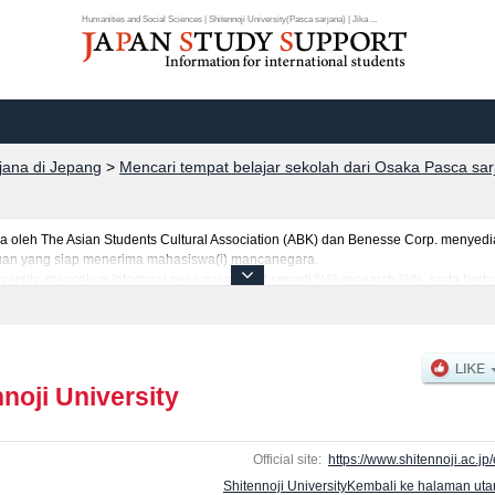
Humanities and Social Sciences | Shitennoji University(Pasca sarjana) | Jika ...
rjana di Jepang
>
Mencari tempat belajar sekolah dari Osaka Pasca sar
eh The Asian Students Cultural Association (ABK) dan Benesse Corp. menyediaka
uruan yang siap menerima mahasiswa(i) mancanegara.
iversity, mencakup informasi per jurusan riset seperti %% research %%, serta ber
tar dan jumlah kelulusan ujian masuk mahasiswa(i) mancanegara, informasi men
noji University
Official site:
https://www.shitennoji.ac.jp/
Shitennoji UniversityKembali ke halaman ut