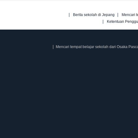
Berita sekolah di Jepang
Mencari t
Ketentuan Pengg
Mencari tempat belajar sekolah dari Osaka Pasc