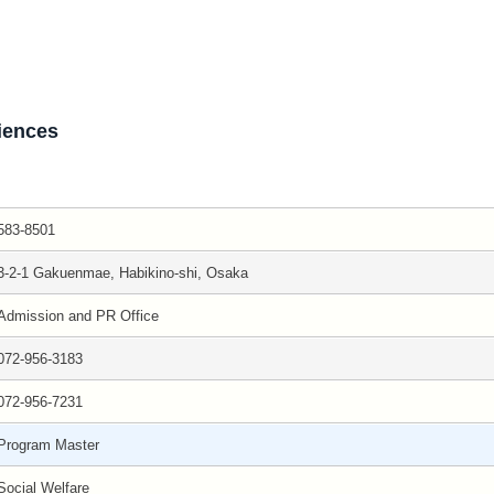
iences
583-8501
3-2-1 Gakuenmae, Habikino-shi, Osaka
Admission and PR Office
072-956-3183
072-956-7231
Program Master
Social Welfare