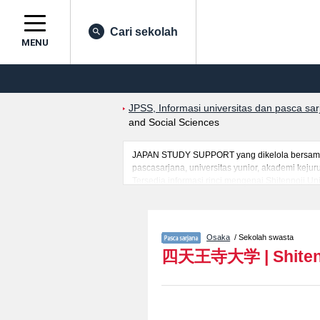
Cari sekolah
MENU
JPSS, Informasi universitas dan pasca sa
and Social Sciences
JAPAN STUDY SUPPORT yang dikelola bersama ol
pascasarjana, universitas yunior, akademi kej
Tersedia informasi rinci mengenai Shitennoji Un
mancanegara seperti kuota untuk jumlah pendaf
jalan, dan lainnya. Silakan memanfaatkannya.
Osaka
/ Sekolah swasta
四天王寺大学
|
Shiten