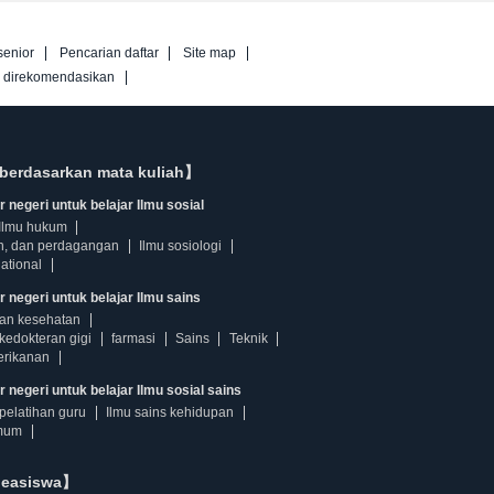
senior
Pencarian daftar
Site map
g direkomendasikan
berdasarkan mata kuliah】
 negeri untuk belajar Ilmu sosial
Ilmu hukum
n, dan perdagangan
Ilmu sosiologi
ational
r negeri untuk belajar Ilmu sains
dan kesehatan
kedokteran gigi
farmasi
Sains
Teknik
erikanan
 negeri untuk belajar Ilmu sosial sains
pelatihan guru
Ilmu sains kehidupan
mum
beasiswa】