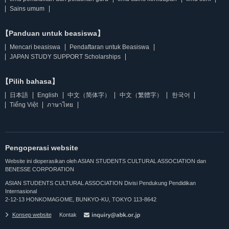
Sains umum
【Panduan untuk beasiswa】
Mencari beasiswa
Pendaftaran untuk Beasiswa
JAPAN STUDY SUPPORT Scholarships
【Pilih bahasa】
日本語
English
中文（简体字）
中文（繁體字）
한국어
Tiếng Việt
ภาษาไทย
Pengoperasi website
Website ini dioperasikan oleh ASIAN STUDENTS CULTURAL ASSOCIATION dan
BENESSE CORPORATION
ASIAN STUDENTS CULTURAL ASSOCIATION Divisi Pendukung Pendidikan
Internasional
2-12-13 HONKOMAGOME, BUNKYO-KU, TOKYO 113-8642
Konsep website
Kontak