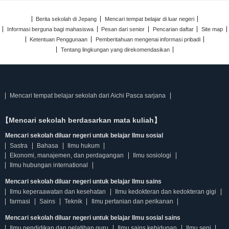
Berita sekolah di Jepang
Mencari tempat belajar di luar negeri
Informasi berguna bagi mahasiswa
Pesan dari senior
Pencarian daftar
Site map
Ketentuan Penggunaan
Pemberitahuan mengenai informasi pribadi
Tentang lingkungan yang direkomendasikan
Mencari tempat belajar sekolah dari Aichi Pasca sarjana
【Mencari sekolah berdasarkan mata kuliah】
Mencari sekolah diluar negeri untuk belajar Ilmu sosial
Sastra
Bahasa
Ilmu hukum
Ekonomi, manajemen, dan perdagangan
Ilmu sosiologi
Ilmu hubungan international
Mencari sekolah diluar negeri untuk belajar Ilmu sains
Ilmu keperaawatan dan kesehatan
Ilmu kedokteran dan kedokteran gigi
farmasi
Sains
Teknik
Ilmu pertanian dan perikanan
Mencari sekolah diluar negeri untuk belajar Ilmu sosial sains
Ilmu pendidikan dan pelatihan guru
Ilmu sains kehidupan
Ilmu seni