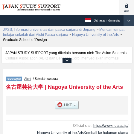
Bahasa Indonesia
JPSS, Informasi universitas dan pasca sarjana di Jepang
>
Mencari tempat
belajar sekolah dari Aichi Pasca sarjana
>
Nagoya University of the Arts
>
Graduate School of Design
JAPAN STUDY SUPPORT yang dikelola bersama oleh The Asian Students
Cultural Association (ABK) dan Benesse Corp. menyediakan informasi
sekitar 1300 universitas, pascasarjana, universitas yunior, akademi
kejuruan yang siap menerima mahasiswa(i) mancanegara.
Tersedia informasi rinci mengenai Nagoya University of the Arts, mencakup
Aichi
/ Sekolah swasta
informasi per jurusan riset seperti %% research %%, serta berbagai
informasi yang berguna bagi mahasiswa(i) mancanegara seperti kuota
名古屋芸術大学
|
Nagoya University of the Arts
untuk jumlah pendaftar dan jumlah kelulusan ujian masuk mahasiswa(i)
mancanegara, informasi mengenai ujian masuk, prasarana kampus, akses
jalan, dan lainnya. Silakan memanfaatkannya.
Official site:
https://www.nua.ac.jp/
Nagoya University of the ArtsKembali ke halaman utama