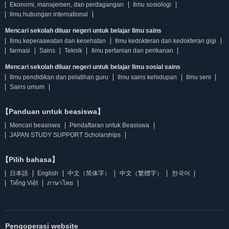
Ekonomi, manajemen, dan perdagangan
Ilmu sosiologi
Ilmu hubungan international
Mencari sekolah diluar negeri untuk belajar Ilmu sains
Ilmu keperaawatan dan kesehatan
Ilmu kedokteran dan kedokteran gigi
farmasi
Sains
Teknik
Ilmu pertanian dan perikanan
Mencari sekolah diluar negeri untuk belajar Ilmu sosial sains
Ilmu pendidikan dan pelatihan guru
Ilmu sains kehidupan
Ilmu seni
Sains umum
【Panduan untuk beasiswa】
Mencari beasiswa
Pendaftaran untuk Beasiswa
JAPAN STUDY SUPPORT Scholarships
【Pilih bahasa】
日本語
English
中文（简体字）
中文（繁體字）
한국어
Tiếng Việt
ภาษาไทย
Pengoperasi website