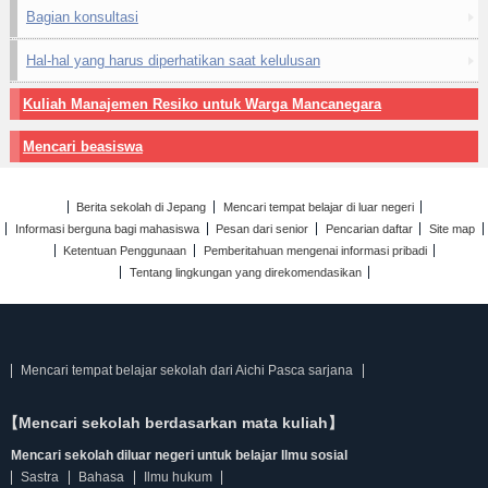
Bagian konsultasi
Hal-hal yang harus diperhatikan saat kelulusan
Kuliah Manajemen Resiko untuk Warga Mancanegara
Mencari beasiswa
Berita sekolah di Jepang
Mencari tempat belajar di luar negeri
Informasi berguna bagi mahasiswa
Pesan dari senior
Pencarian daftar
Site map
Ketentuan Penggunaan
Pemberitahuan mengenai informasi pribadi
Tentang lingkungan yang direkomendasikan
Mencari tempat belajar sekolah dari Aichi Pasca sarjana
【Mencari sekolah berdasarkan mata kuliah】
Mencari sekolah diluar negeri untuk belajar Ilmu sosial
Sastra
Bahasa
Ilmu hukum