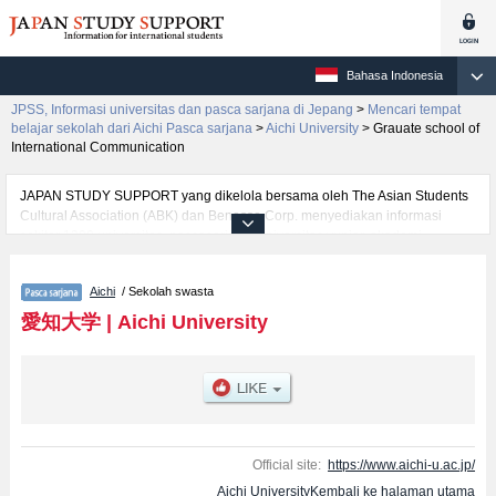
Bahasa Indonesia
JPSS, Informasi universitas dan pasca sarjana di Jepang
>
Mencari tempat
belajar sekolah dari Aichi Pasca sarjana
>
Aichi University
>
Grauate school of
International Communication
JAPAN STUDY SUPPORT yang dikelola bersama oleh The Asian Students
Cultural Association (ABK) dan Benesse Corp. menyediakan informasi
sekitar 1300 universitas, pascasarjana, universitas yunior, akademi
kejuruan yang siap menerima mahasiswa(i) mancanegara.
Tersedia informasi rinci mengenai Aichi University, mencakup informasi per
Aichi
/ Sekolah swasta
jurusan riset seperti %% research %%, serta berbagai informasi yang
berguna bagi mahasiswa(i) mancanegara seperti kuota untuk jumlah
愛知大学
|
Aichi University
pendaftar dan jumlah kelulusan ujian masuk mahasiswa(i) mancanegara,
informasi mengenai ujian masuk, prasarana kampus, akses jalan, dan
lainnya. Silakan memanfaatkannya.
Official site:
https://www.aichi-u.ac.jp/
Aichi UniversityKembali ke halaman utama