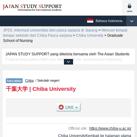
Bahasa Indonesia
JPSS, Informasi universitas dan pasca sarjana di Jepang
>
Mencari tempat
belajar sekolah dari Chiba Pasca sarjana
>
Chiba University
>
Graduate
School of Nursing
JAPAN STUDY SUPPORT yang dikelola bersama oleh The Asian Students
Cultural Association (ABK) dan Benesse Corp. menyediakan informasi
sekitar 1300 universitas, pascasarjana, universitas yunior, akademi
kejuruan yang siap menerima mahasiswa(i) mancanegara.
Tersedia informasi rinci mengenai Chiba University, mencakup informasi
Chiba
/ Sekolah negeri
per jurusan riset seperti %% research %%, serta berbagai informasi yang
berguna bagi mahasiswa(i) mancanegara seperti kuota untuk jumlah
千葉大学
|
Chiba University
pendaftar dan jumlah kelulusan ujian masuk mahasiswa(i) mancanegara,
informasi mengenai ujian masuk, prasarana kampus, akses jalan, dan
lainnya. Silakan memanfaatkannya.
Official site:
https://www.chiba-u.ac.jp/
Chiba UniversityKembali ke halaman utama