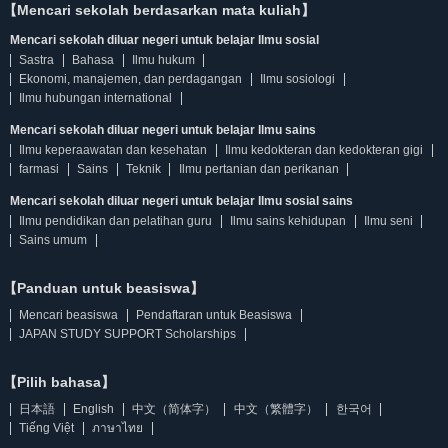
【Mencari sekolah berdasarkan mata kuliah】
Mencari sekolah diluar negeri untuk belajar Ilmu sosial
Sastra
Bahasa
Ilmu hukum
Ekonomi, manajemen, dan perdagangan
Ilmu sosiologi
Ilmu hubungan international
Mencari sekolah diluar negeri untuk belajar Ilmu sains
Ilmu keperaawatan dan kesehatan
Ilmu kedokteran dan kedokteran gigi
farmasi
Sains
Teknik
Ilmu pertanian dan perikanan
Mencari sekolah diluar negeri untuk belajar Ilmu sosial sains
Ilmu pendidikan dan pelatihan guru
Ilmu sains kehidupan
Ilmu seni
Sains umum
【Panduan untuk beasiswa】
Mencari beasiswa
Pendaftaran untuk Beasiswa
JAPAN STUDY SUPPORT Scholarships
【Pilih bahasa】
日本語
English
中文（简体字）
中文（繁體字）
한국어
Tiếng Việt
ภาษาไทย