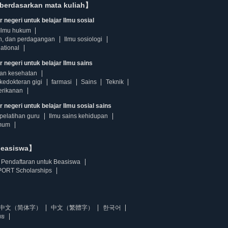
berdasarkan mata kuliah】
 negeri untuk belajar Ilmu sosial
Ilmu hukum
n, dan perdagangan
Ilmu sosiologi
ational
r negeri untuk belajar Ilmu sains
dan kesehatan
kedokteran gigi
farmasi
Sains
Teknik
erikanan
 negeri untuk belajar Ilmu sosial sains
pelatihan guru
Ilmu sains kehidupan
mum
beasiswa】
Pendaftaran untuk Beasiswa
ORT Scholarships
中文（简体字）
中文（繁體字）
한국어
ทย