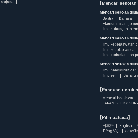
 sarjana
【Mencari sekolah 
Mencari sekolah diluar
Sastra
Bahasa
Ekonomi, manajeme
Ilmu hubungan intern
Mencari sekolah dilua
Ilmu keperaawatan 
Ilmu kedokteran dan 
Ilmu pertanian dan p
Mencari sekolah diluar
Ilmu pendidikan dan 
Ilmu seni
Sains u
【Panduan untuk 
Mencari beasiswa
JAPAN STUDY SUPP
【Pilih bahasa】
日本語
English
Tiếng Việt
ภาษาไ