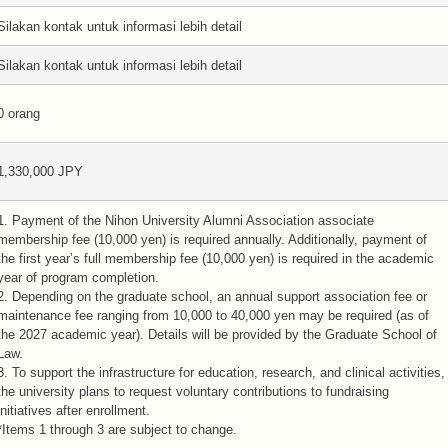
Silakan kontak untuk informasi lebih detail
Silakan kontak untuk informasi lebih detail
0 orang
1,330,000 JPY
1. Payment of the Nihon University Alumni Association associate
membership fee (10,000 yen) is required annually. Additionally, payment of
the first year’s full membership fee (10,000 yen) is required in the academic
year of program completion.
2. Depending on the graduate school, an annual support association fee or
maintenance fee ranging from 10,000 to 40,000 yen may be required (as of
the 2027 academic year). Details will be provided by the Graduate School of
Law.
3. To support the infrastructure for education, research, and clinical activities,
the university plans to request voluntary contributions to fundraising
initiatives after enrollment.
*Items 1 through 3 are subject to change.