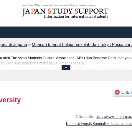
Law School | Nihon University(Pasca sarjana) | Jika ingin belajar di Jepang, ...
rjana di Jepang
>
Mencari tempat belajar sekolah dari Tokyo Pasca sar
eh The Asian Students Cultural Association (ABK) dan Benesse Corp. menyediaka
uruan yang siap menerima mahasiswa(i) mancanegara.
sity, mencakup informasi per jurusan riset seperti %% research %%, serta berbaga
tar dan jumlah kelulusan ujian masuk mahasiswa(i) mancanegara, informasi men
versity
Official site:
https://www.nihon-u.ac.
Nihon UniversityKembali ke halaman ut