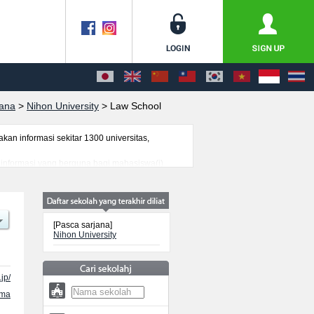
jana
>
Nihon University
>
Law School
n informasi sekitar 1300 universitas,
i informasi yang berguna bagi mahasiswa(i)
genai ujian masuk, prasarana kampus, akses
[Pasca sarjana]
Nihon University
jp/
ama