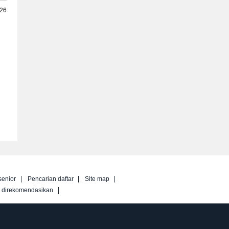
026
senior
Pencarian daftar
Site map
g direkomendasikan