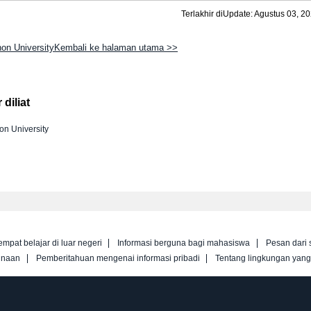
Terlakhir diUpdate: Agustus 03, 2
hon UniversityKembali ke halaman utama >>
diliat
on University
empat belajar di luar negeri
Informasi berguna bagi mahasiswa
Pesan dari 
unaan
Pemberitahuan mengenai informasi pribadi
Tentang lingkungan yan