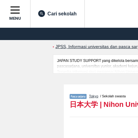
Cari sekolah
MENU
JPSS, Informasi universitas dan pasca sa
JAPAN STUDY SUPPORT yang dikelola bersama ol
pascasarjana, universitas yunior, akademi kej
Tersedia informasi rinci mengenai Nihon Univer
mancanegara seperti kuota untuk jumlah pendaf
jalan, dan lainnya. Silakan memanfaatkannya.
Tokyo
/ Sekolah swasta
日本大学
|
Nihon Uni