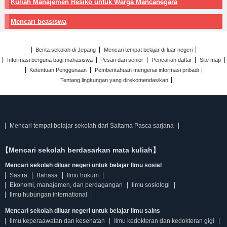
Kuliah Manajemen Resiko untuk Warga Mancanegara
Mencari beasiswa
Berita sekolah di Jepang
Mencari tempat belajar di luar negeri
Informasi berguna bagi mahasiswa
Pesan dari senior
Pencarian daftar
Site map
Ketentuan Penggunaan
Pemberitahuan mengenai informasi pribadi
Tentang lingkungan yang direkomendasikan
Mencari tempat belajar sekolah dari Saitama Pasca sarjana
【Mencari sekolah berdasarkan mata kuliah】
Mencari sekolah diluar negeri untuk belajar Ilmu sosial
Sastra
Bahasa
Ilmu hukum
Ekonomi, manajemen, dan perdagangan
Ilmu sosiologi
Ilmu hubungan international
Mencari sekolah diluar negeri untuk belajar Ilmu sains
Ilmu keperaawatan dan kesehatan
Ilmu kedokteran dan kedokteran gigi