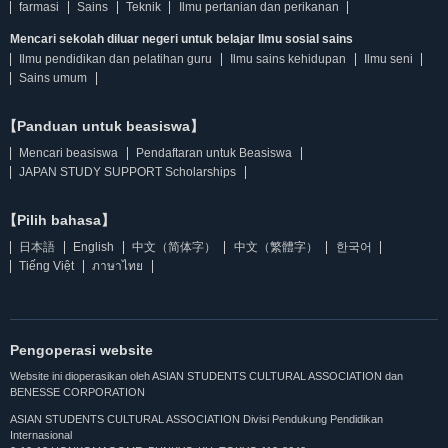
farmasi
Sains
Teknik
Ilmu pertanian dan perikanan
Mencari sekolah diluar negeri untuk belajar Ilmu sosial sains
Ilmu pendidikan dan pelatihan guru
Ilmu sains kehidupan
Ilmu seni
Sains umum
【Panduan untuk beasiswa】
Mencari beasiswa
Pendaftaran untuk Beasiswa
JAPAN STUDY SUPPORT Scholarships
【Pilih bahasa】
日本語
English
中文（简体字）
中文（繁體字）
한국어
Tiếng Việt
ภาษาไทย
Pengoperasi website
Website ini dioperasikan oleh ASIAN STUDENTS CULTURAL ASSOCIATION dan
BENESSE CORPORATION
ASIAN STUDENTS CULTURAL ASSOCIATION Divisi Pendukung Pendidikan
Internasional