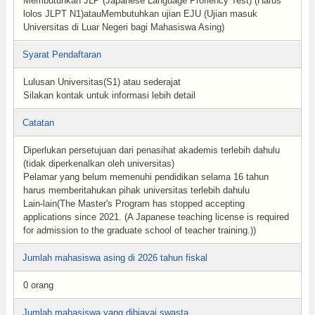
Membutuhkan JLP (Japanese Language Profiency Test) (Harus
lolos JLPT N1)atauMembutuhkan ujian EJU (Ujian masuk
Universitas di Luar Negeri bagi Mahasiswa Asing)
Syarat Pendaftaran
Lulusan Universitas(S1) atau sederajat
Silakan kontak untuk informasi lebih detail
Catatan
Diperlukan persetujuan dari penasihat akademis terlebih dahulu
(tidak diperkenalkan oleh universitas)
Pelamar yang belum memenuhi pendidikan selama 16 tahun
harus memberitahukan pihak universitas terlebih dahulu
Lain-lain(The Master's Program has stopped accepting
applications since 2021. (A Japanese teaching license is required
for admission to the graduate school of teacher training.))
Jumlah mahasiswa asing di 2026 tahun fiskal
0 orang
Jumlah mahasiswa yang dibiayai swasta