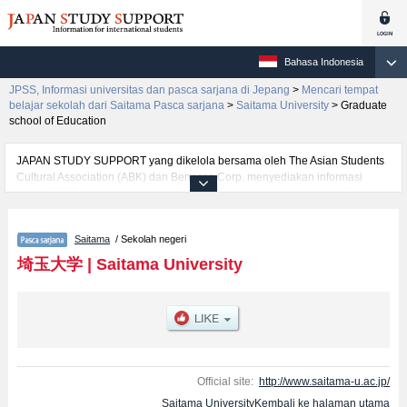
Bahasa Indonesia
JPSS, Informasi universitas dan pasca sarjana di Jepang
>
Mencari tempat
belajar sekolah dari Saitama Pasca sarjana
>
Saitama University
>
Graduate
school of Education
JAPAN STUDY SUPPORT yang dikelola bersama oleh The Asian Students
Cultural Association (ABK) dan Benesse Corp. menyediakan informasi
sekitar 1300 universitas, pascasarjana, universitas yunior, akademi
kejuruan yang siap menerima mahasiswa(i) mancanegara.
Tersedia informasi rinci mengenai Saitama University, mencakup informasi
Saitama
/ Sekolah negeri
per jurusan riset seperti %% research %%, serta berbagai informasi yang
berguna bagi mahasiswa(i) mancanegara seperti kuota untuk jumlah
埼玉大学
|
Saitama University
pendaftar dan jumlah kelulusan ujian masuk mahasiswa(i) mancanegara,
informasi mengenai ujian masuk, prasarana kampus, akses jalan, dan
lainnya. Silakan memanfaatkannya.
Official site:
http://www.saitama-u.ac.jp/
Saitama UniversityKembali ke halaman utama