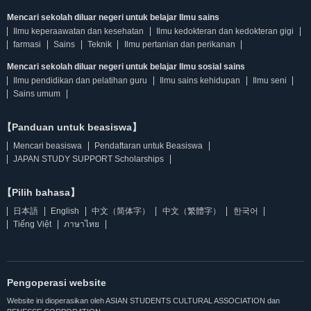
Mencari sekolah diluar negeri untuk belajar Ilmu sains
Ilmu keperaawatan dan kesehatan
Ilmu kedokteran dan kedokteran gigi
farmasi
Sains
Teknik
Ilmu pertanian dan perikanan
Mencari sekolah diluar negeri untuk belajar Ilmu sosial sains
Ilmu pendidikan dan pelatihan guru
Ilmu sains kehidupan
Ilmu seni
Sains umum
【Panduan untuk beasiswa】
Mencari beasiswa
Pendaftaran untuk Beasiswa
JAPAN STUDY SUPPORT Scholarships
【Pilih bahasa】
日本語
English
中文（简体字）
中文（繁體字）
한국어
Tiếng Việt
ภาษาไทย
Pengoperasi website
Website ini dioperasikan oleh ASIAN STUDENTS CULTURAL ASSOCIATION dan