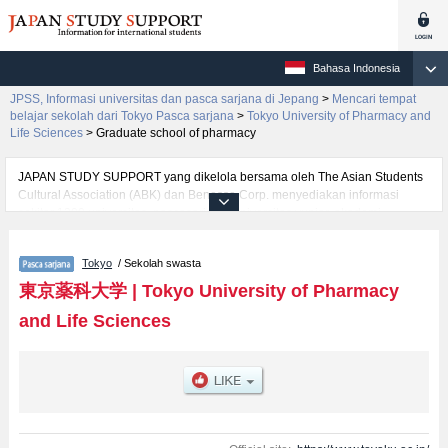
Bahasa Indonesia
JPSS, Informasi universitas dan pasca sarjana di Jepang
>
Mencari tempat
belajar sekolah dari Tokyo Pasca sarjana
>
Tokyo University of Pharmacy and
Life Sciences
>
Graduate school of pharmacy
JAPAN STUDY SUPPORT yang dikelola bersama oleh The Asian Students
Cultural Association (ABK) dan Benesse Corp. menyediakan informasi
sekitar 1300 universitas, pascasarjana, universitas yunior, akademi
kejuruan yang siap menerima mahasiswa(i) mancanegara.
Tersedia informasi rinci mengenai Tokyo University of Pharmacy and Life
Tokyo
/ Sekolah swasta
Sciences, mencakup informasi per jurusan riset seperti %% research %%,
serta berbagai informasi yang berguna bagi mahasiswa(i) mancanegara
東京薬科大学
|
Tokyo University of Pharmacy
seperti kuota untuk jumlah pendaftar dan jumlah kelulusan ujian masuk
and Life Sciences
mahasiswa(i) mancanegara, informasi mengenai ujian masuk, prasarana
kampus, akses jalan, dan lainnya. Silakan memanfaatkannya.