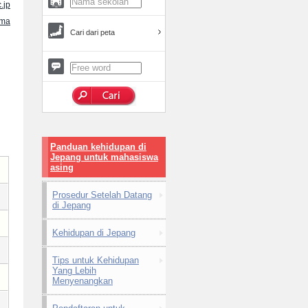
.jp
ama
Cari dari peta
Panduan kehidupan di
Jepang untuk mahasiswa
asing
Prosedur Setelah Datang
di Jepang
Kehidupan di Jepang
Tips untuk Kehidupan
Yang Lebih
Menyenangkan