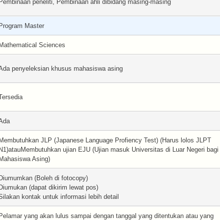
Pembinaan peneliti, Pembinaan ahli dibidang masing-masing
Program Master
Mathematical Sciences
Ada penyeleksian khusus mahasiswa asing
Tersedia
Ada
Membutuhkan JLP (Japanese Language Profiency Test) (Harus lolos JLPT
N1)atauMembutuhkan ujian EJU (Ujian masuk Universitas di Luar Negeri bagi
Mahasiswa Asing)
Diumumkan (Boleh di fotocopy)
Diumukan (dapat dikirim lewat pos)
Silakan kontak untuk informasi lebih detail
Pelamar yang akan lulus sampai dengan tanggal yang ditentukan atau yang