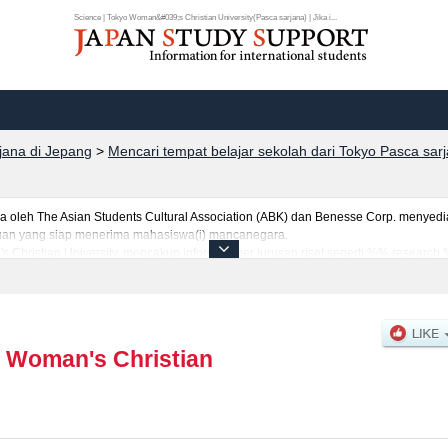
Science | Tokyo Woman&#039;s Christian University(Pasca sarjana) | Jika i...
rjana di Jepang
>
Mencari tempat belajar sekolah dari Tokyo Pasca sar
eh The Asian Students Cultural Association (ABK) dan Benesse Corp. menyediaka
uruan yang siap menerima mahasiswa(i) mancanegara.
s Christian University, mencakup informasi per jurusan riset seperti %% research
jumlah pendaftar dan jumlah kelulusan ujian masuk mahasiswa(i) mancanegara, i
anfaatkannya.
 Woman's Christian