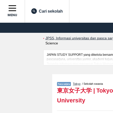
Cari sekolah
MENU
JPSS, Informasi universitas dan pasca sa
Science
JAPAN STUDY SUPPORT yang dikelola bersama ol
pascasarjana, universitas yunior, akademi kej
Tersedia informasi rinci mengenai Tokyo Woman'
mahasiswa(i) mancanegara seperti kuota untuk 
kampus, akses jalan, dan lainnya. Silakan mem
Tokyo
/ Sekolah swasta
東京女子大学
|
Tokyo
University