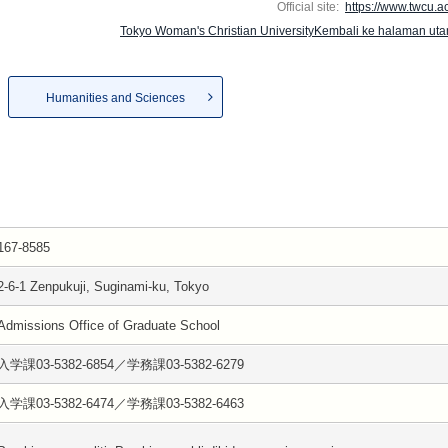
Official site:
https://www.twcu.ac
Tokyo Woman's Christian UniversityKembali ke halaman ut
Humanities and Sciences
167-8585
2-6-1 Zenpukuji, Suginami-ku, Tokyo
Admissions Office of Graduate School
入学課03-5382-6854／学務課03-5382-6279
入学課03-5382-6474／学務課03-5382-6463