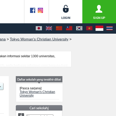
jana
>
Tokyo Woman's Christian University
>
n informasi sekitar 1300 universitas,
 %%, serta berbagai informasi yang berguna bagi
nformasi mengenai ujian masuk, prasarana
[Pasca sarjana]
Tokyo Woman's Christian
University