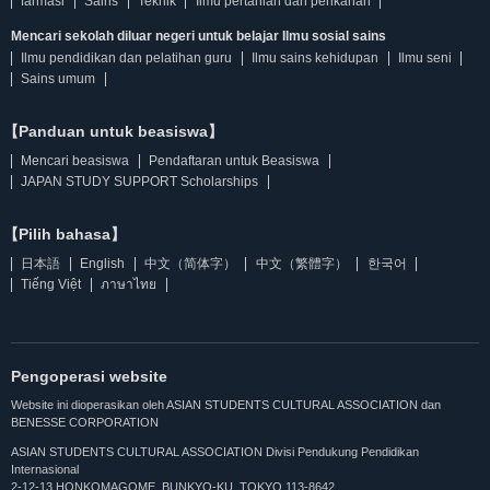
farmasi
Sains
Teknik
Ilmu pertanian dan perikanan
Mencari sekolah diluar negeri untuk belajar Ilmu sosial sains
Ilmu pendidikan dan pelatihan guru
Ilmu sains kehidupan
Ilmu seni
Sains umum
【Panduan untuk beasiswa】
Mencari beasiswa
Pendaftaran untuk Beasiswa
JAPAN STUDY SUPPORT Scholarships
【Pilih bahasa】
日本語
English
中文（简体字）
中文（繁體字）
한국어
Tiếng Việt
ภาษาไทย
Pengoperasi website
Website ini dioperasikan oleh ASIAN STUDENTS CULTURAL ASSOCIATION dan
BENESSE CORPORATION
ASIAN STUDENTS CULTURAL ASSOCIATION Divisi Pendukung Pendidikan
Internasional
2-12-13 HONKOMAGOME, BUNKYO-KU, TOKYO 113-8642