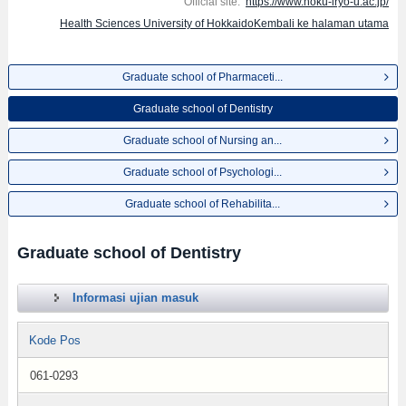
Official site:
https://www.hoku-iryo-u.ac.jp/
Health Sciences University of HokkaidoKembali ke halaman utama
Graduate school of Pharmaceti...
Graduate school of Dentistry
Graduate school of Nursing an...
Graduate school of Psychologi...
Graduate school of Rehabilita...
Graduate school of Dentistry
Informasi ujian masuk
Kode Pos
061-0293