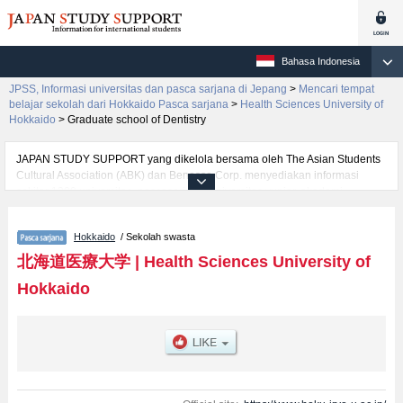
Bahasa Indonesia
JPSS, Informasi universitas dan pasca sarjana di Jepang
>
Mencari tempat
belajar sekolah dari Hokkaido Pasca sarjana
>
Health Sciences University of
Hokkaido
>
Graduate school of Dentistry
JAPAN STUDY SUPPORT yang dikelola bersama oleh The Asian Students
Cultural Association (ABK) dan Benesse Corp. menyediakan informasi
sekitar 1300 universitas, pascasarjana, universitas yunior, akademi
kejuruan yang siap menerima mahasiswa(i) mancanegara.
Tersedia informasi rinci mengenai Health Sciences University of Hokkaido,
Hokkaido
/ Sekolah swasta
mencakup informasi per jurusan riset seperti %% research %%, serta
berbagai informasi yang berguna bagi mahasiswa(i) mancanegara seperti
北海道医療大学
|
Health Sciences University of
kuota untuk jumlah pendaftar dan jumlah kelulusan ujian masuk
Hokkaido
mahasiswa(i) mancanegara, informasi mengenai ujian masuk, prasarana
kampus, akses jalan, dan lainnya. Silakan memanfaatkannya.