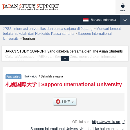
Bahasa Indonesia
JPSS, Informasi universitas dan pasca sarjana di Jepang
>
Mencari tempat
belajar sekolah dari Hokkaido Pasca sarjana
>
Sapporo International
University
>
Tourism
JAPAN STUDY SUPPORT yang dikelola bersama oleh The Asian Students
Cultural Association (ABK) dan Benesse Corp. menyediakan informasi
sekitar 1300 universitas, pascasarjana, universitas yunior, akademi
kejuruan yang siap menerima mahasiswa(i) mancanegara.
Tersedia informasi rinci mengenai Sapporo International University,
Hokkaido
/ Sekolah swasta
mencakup informasi per jurusan riset seperti %% research %%, serta
berbagai informasi yang berguna bagi mahasiswa(i) mancanegara seperti
札幌国際大学
|
Sapporo International University
kuota untuk jumlah pendaftar dan jumlah kelulusan ujian masuk
mahasiswa(i) mancanegara, informasi mengenai ujian masuk, prasarana
kampus, akses jalan, dan lainnya. Silakan memanfaatkannya.
Official site:
https://www.siu.ac.jp/
Sapporo International UniversityKembali ke halaman utama