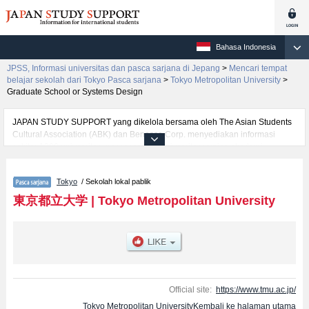
Bahasa Indonesia
JPSS, Informasi universitas dan pasca sarjana di Jepang
>
Mencari tempat
belajar sekolah dari Tokyo Pasca sarjana
>
Tokyo Metropolitan University
>
Graduate School or Systems Design
JAPAN STUDY SUPPORT yang dikelola bersama oleh The Asian Students
Cultural Association (ABK) dan Benesse Corp. menyediakan informasi
sekitar 1300 universitas, pascasarjana, universitas yunior, akademi
kejuruan yang siap menerima mahasiswa(i) mancanegara.
Tersedia informasi rinci mengenai Tokyo Metropolitan University, mencakup
Tokyo
/ Sekolah lokal pablik
informasi per jurusan riset seperti %% research %%, serta berbagai
informasi yang berguna bagi mahasiswa(i) mancanegara seperti kuota
東京都立大学
|
Tokyo Metropolitan University
untuk jumlah pendaftar dan jumlah kelulusan ujian masuk mahasiswa(i)
mancanegara, informasi mengenai ujian masuk, prasarana kampus, akses
jalan, dan lainnya. Silakan memanfaatkannya.
Official site:
https://www.tmu.ac.jp/
Tokyo Metropolitan UniversityKembali ke halaman utama