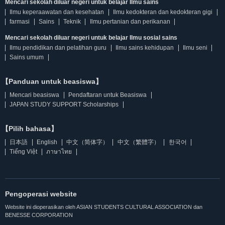
Mencari sekolah diluar negeri untuk belajar Ilmu sains
Ilmu keperaawatan dan kesehatan
Ilmu kedokteran dan kedokteran gigi
farmasi
Sains
Teknik
Ilmu pertanian dan perikanan
Mencari sekolah diluar negeri untuk belajar Ilmu sosial sains
Ilmu pendidikan dan pelatihan guru
Ilmu sains kehidupan
Ilmu seni
Sains umum
【Panduan untuk beasiswa】
Mencari beasiswa
Pendaftaran untuk Beasiswa
JAPAN STUDY SUPPORT Scholarships
【Pilih bahasa】
日本語
English
中文（简体字）
中文（繁體字）
한국어
Tiếng Việt
ภาษาไทย
Pengoperasi website
Website ini dioperasikan oleh ASIAN STUDENTS CULTURAL ASSOCIATION dan
BENESSE CORPORATION