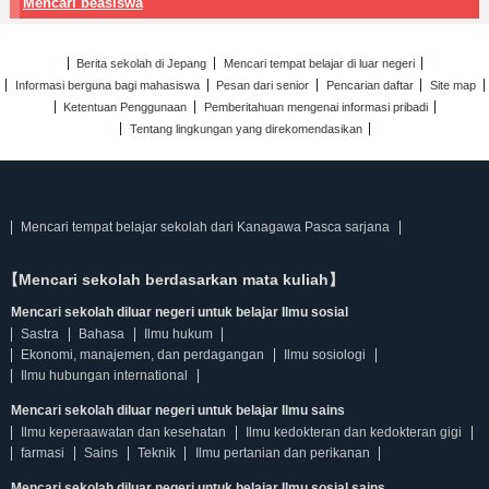
Mencari beasiswa
Berita sekolah di Jepang
Mencari tempat belajar di luar negeri
Informasi berguna bagi mahasiswa
Pesan dari senior
Pencarian daftar
Site map
Ketentuan Penggunaan
Pemberitahuan mengenai informasi pribadi
Tentang lingkungan yang direkomendasikan
Mencari tempat belajar sekolah dari Kanagawa Pasca sarjana
【Mencari sekolah berdasarkan mata kuliah】
Mencari sekolah diluar negeri untuk belajar Ilmu sosial
Sastra
Bahasa
Ilmu hukum
Ekonomi, manajemen, dan perdagangan
Ilmu sosiologi
Ilmu hubungan international
Mencari sekolah diluar negeri untuk belajar Ilmu sains
Ilmu keperaawatan dan kesehatan
Ilmu kedokteran dan kedokteran gigi
farmasi
Sains
Teknik
Ilmu pertanian dan perikanan
Mencari sekolah diluar negeri untuk belajar Ilmu sosial sains