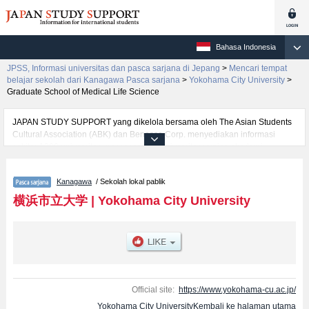
Bahasa Indonesia
JPSS, Informasi universitas dan pasca sarjana di Jepang
>
Mencari tempat
belajar sekolah dari Kanagawa Pasca sarjana
>
Yokohama City University
>
Graduate School of Medical Life Science
JAPAN STUDY SUPPORT yang dikelola bersama oleh The Asian Students
Cultural Association (ABK) dan Benesse Corp. menyediakan informasi
sekitar 1300 universitas, pascasarjana, universitas yunior, akademi
kejuruan yang siap menerima mahasiswa(i) mancanegara.
Tersedia informasi rinci mengenai Yokohama City University, mencakup
Kanagawa
/ Sekolah lokal pablik
informasi per jurusan riset seperti %% research %%, serta berbagai
informasi yang berguna bagi mahasiswa(i) mancanegara seperti kuota
横浜市立大学
|
Yokohama City University
untuk jumlah pendaftar dan jumlah kelulusan ujian masuk mahasiswa(i)
mancanegara, informasi mengenai ujian masuk, prasarana kampus, akses
jalan, dan lainnya. Silakan memanfaatkannya.
Official site:
https://www.yokohama-cu.ac.jp/
Yokohama City UniversityKembali ke halaman utama