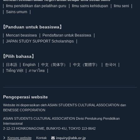
Ilmu pendidikan dan pelatihan guru
Ilmu sains kehidupan
Ilmu seni
Sains umum
【Panduan untuk beasiswa】
Mencari beasiswa
Pendaftaran untuk Beasiswa
JAPAN STUDY SUPPORT Scholarships
【Pilih bahasa】
日本語
English
中文（简体字）
中文（繁體字）
한국어
Tiếng Việt
ภาษาไทย
Pengoperasi website
Website ini dioperasikan oleh ASIAN STUDENTS CULTURAL ASSOCIATION dan
BENESSE CORPORATION
ASIAN STUDENTS CULTURAL ASSOCIATION Divisi Pendukung Pendidikan
Internasional
2-12-13 HONKOMAGOME, BUNKYO-KU, TOKYO 113-8642
Konsep website
Kontak