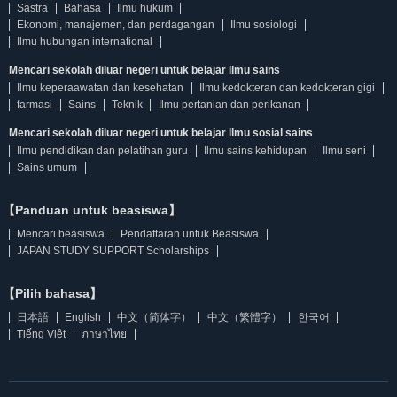
Sastra
Bahasa
Ilmu hukum
Ekonomi, manajemen, dan perdagangan
Ilmu sosiologi
Ilmu hubungan international
Mencari sekolah diluar negeri untuk belajar Ilmu sains
Ilmu keperaawatan dan kesehatan
Ilmu kedokteran dan kedokteran gigi
farmasi
Sains
Teknik
Ilmu pertanian dan perikanan
Mencari sekolah diluar negeri untuk belajar Ilmu sosial sains
Ilmu pendidikan dan pelatihan guru
Ilmu sains kehidupan
Ilmu seni
Sains umum
【Panduan untuk beasiswa】
Mencari beasiswa
Pendaftaran untuk Beasiswa
JAPAN STUDY SUPPORT Scholarships
【Pilih bahasa】
日本語
English
中文（简体字）
中文（繁體字）
한국어
Tiếng Việt
ภาษาไทย