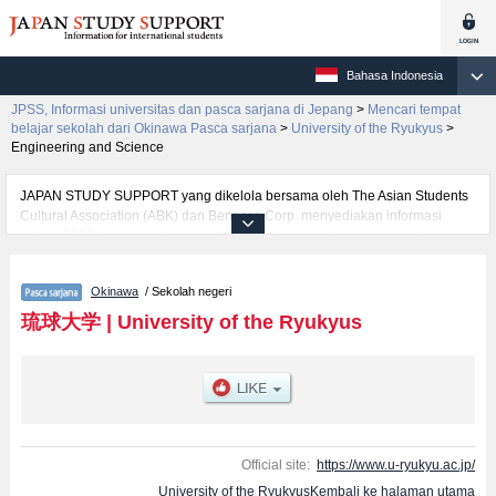
Bahasa Indonesia
JPSS, Informasi universitas dan pasca sarjana di Jepang
>
Mencari tempat
belajar sekolah dari Okinawa Pasca sarjana
>
University of the Ryukyus
>
Engineering and Science
JAPAN STUDY SUPPORT yang dikelola bersama oleh The Asian Students
Cultural Association (ABK) dan Benesse Corp. menyediakan informasi
sekitar 1300 universitas, pascasarjana, universitas yunior, akademi
kejuruan yang siap menerima mahasiswa(i) mancanegara.
Tersedia informasi rinci mengenai University of the Ryukyus, mencakup
Okinawa
/ Sekolah negeri
informasi per jurusan riset seperti %% research %%, serta berbagai
informasi yang berguna bagi mahasiswa(i) mancanegara seperti kuota
琉球大学
|
University of the Ryukyus
untuk jumlah pendaftar dan jumlah kelulusan ujian masuk mahasiswa(i)
mancanegara, informasi mengenai ujian masuk, prasarana kampus, akses
jalan, dan lainnya. Silakan memanfaatkannya.
Official site:
https://www.u-ryukyu.ac.jp/
University of the RyukyusKembali ke halaman utama