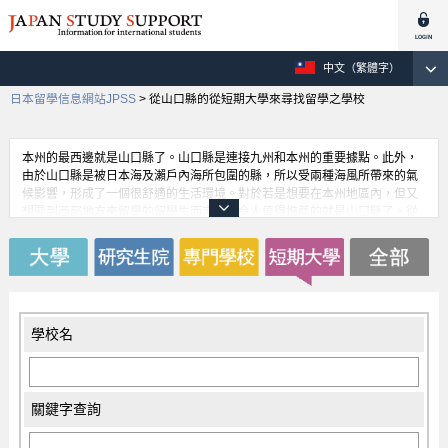
中文（繁體字）
日本留學信息網站JPSS
>
從山口縣的從短期大學來尋找留學之學校
本州的最西邊就是山口縣了。山口縣是連接九州和本州的重要據點。此外，
由於山口縣是被日本海及瀨戶內海所包圍的縣，所以受兩種海風所帶來的氣
候影響，形成了一個很舒適的生活環境。對於若是想要在本州地區內，但又
想要到西部地方來留學的留學生而言，很令人值得推薦的就是山口縣了。從
山口縣的下關市就有連結中國及韓國之間的渡輪航線。因此，跟世界各國之
間比起來，確實跟中國和韓國上的交流較為蓬勃。若是想與這些國家的留學
生交流的話，這是一個非常好的機會。
學校名
關鍵字查詢