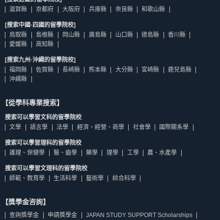
滋賀縣
京都府
大阪府
兵庫縣
奈良縣
和歌山縣
[搜索中國·四國的留學院校]
鳥取縣
島根縣
岡山縣
廣島縣
山口縣
德島縣
香川縣
愛媛縣
高知縣
[搜索九州·沖繩的留學院校]
福岡縣
佐賀縣
長崎縣
熊本縣
大分縣
宮崎縣
鹿兒島縣
沖繩縣
【從學科專業搜索】
搜索可以學習文科的留學院校
文學
語言學
法學
經濟、經營、商學
社會學
國際關系學
搜索可以學習理科的留學院校
護理、保健學
醫、齒學
藥學
理學
工學
農、水產學
搜索可以學習文理科的留學院校
師範、教育學
生活科學
藝術學
綜合科學
【獎學金咨詢】
查詢獎學金
申請獎學金
JAPAN STUDY SUPPORT Scholarships