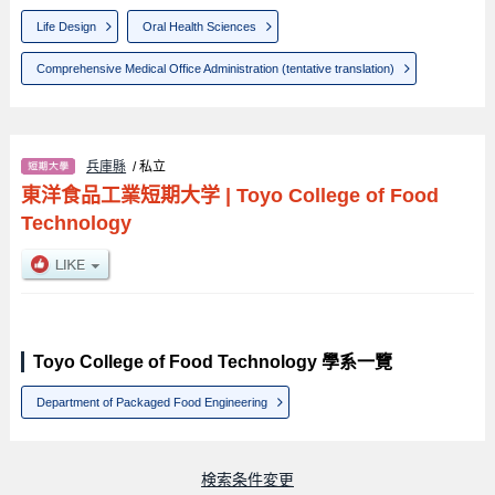
Life Design
Oral Health Sciences
Comprehensive Medical Office Administration (tentative translation)
兵庫縣
/ 私立
東洋食品工業短期大学
|
Toyo College of Food
Technology
Toyo College of Food Technology 學系一覽
Department of Packaged Food Engineering
検索条件変更