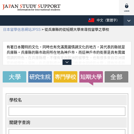
中文（繁體字）
日本留學信息網站JPSS
>
從兵庫縣的從短期大學來尋找留學之學校
有著日本獨特的文化，同時也有充滿異國情調文化的地方，其代表的縣就是
兵庫縣。兵庫縣的縣市政府所在地為神戶市，而這神戶市的街景是具有異國
情調的特色。在兵庫縣裡，不僅有來自歐洲的留學生，也有很多來自亞洲國
家的留學生。另外，在兵庫縣裡也不僅僅只有男女同校的大學，還有許多的
女子大學。不管是哪種類型的大學，都各有優點；留學生可以依據自己的需
求來選擇。雖然住在日本，但又可以同時身在有異國氣息的環境中；對於留
學生而言，可以說是一舉兩得。
學校名
關鍵字查詢