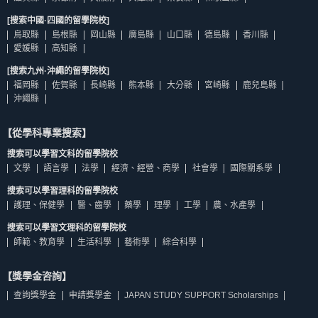
[搜索中國·四國的留學院校]
鳥取縣
島根縣
岡山縣
廣島縣
山口縣
德島縣
香川縣
愛媛縣
高知縣
[搜索九州·沖繩的留學院校]
福岡縣
佐賀縣
長崎縣
熊本縣
大分縣
宮崎縣
鹿兒島縣
沖繩縣
【從學科專業搜索】
搜索可以學習文科的留學院校
文學
語言學
法學
經濟、經營、商學
社會學
國際關系學
搜索可以學習理科的留學院校
護理、保健學
醫、齒學
藥學
理學
工學
農、水產學
搜索可以學習文理科的留學院校
師範、教育學
生活科學
藝術學
綜合科學
【獎學金咨詢】
查詢獎學金
申請獎學金
JAPAN STUDY SUPPORT Scholarships