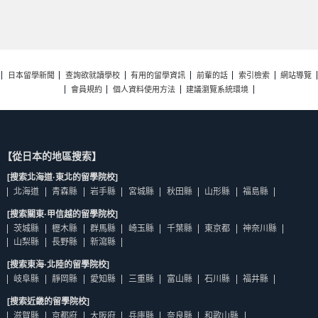
日本留學新聞
查詢欲就讀學校
有用的留學資訊
前輩的話
索引檢索
網站導覽
會員規約
個人資料使用方法
建議瀏覽系統環境
【從日本的地區搜索】
[搜索北海道·東北的留學院校]
北海道
青森縣
岩手縣
宮城縣
秋田縣
山形縣
福島縣
[搜索關東·甲信越的留學院校]
茨城縣
櫪木縣
群馬縣
崎玉縣
千葉縣
東京都
神奈川縣
山梨縣
長野縣
新瀉縣
[搜索東海·北陸的留學院校]
岐阜縣
靜岡縣
愛知縣
三重縣
富山縣
石川縣
福井縣
[搜索近畿的留學院校]
滋賀縣
京都府
大阪府
兵庫縣
奈良縣
和歌山縣