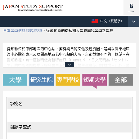
中文（繁體字）
日本留學信息網站JPSS
>
從愛知縣的從短期大學來尋找留學之學校
愛知縣位於中部地區的中心點，擁有獨自的文化及經濟圈。是與以關東地區
為中心點的東京及以關西地區為中心點的大阪・京都截然不同的一個縣。在
愛知縣裡，有一座被稱做為新特麗亞（Centrair），日文簡稱為「セントレ
ア」的中部國際機場，很多來自海外遊客和學生都會使用該機場。此外，愛
知縣縣市政府所在的名古屋市內裡，有著橫縱貫的地下鐵交通網，在移動上
時是非常便捷的。它也是一個以汽車製造業工業為首的縣，提供給就讀此相
關領域的留學生之獎學金制度是非常齊全的。
學校名
關鍵字查詢