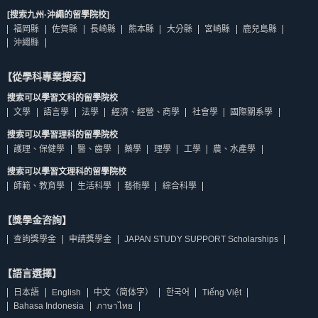
[搜索九州·沖繩的留學院校]
福岡縣
佐賀縣
長崎縣
熊本縣
大分縣
宮崎縣
鹿兒島縣
沖繩縣
【從學科專業搜索】
搜索可以學習文科的留學院校
文學
語言學
法學
經濟、經營、商學
社會學
國際關系學
搜索可以學習理科的留學院校
護理、保健學
醫、齒學
藥學
理學
工學
農、水產學
搜索可以學習文理科的留學院校
師範、教育學
生活科學
藝術學
綜合科學
【獎學金咨詢】
查詢獎學金
申請獎學金
JAPAN STUDY SUPPORT Scholarships
【語言選擇】
日本語
English
中文（简体字）
한국어
Tiếng Việt
Bahasa Indonesia
ภาษาไทย