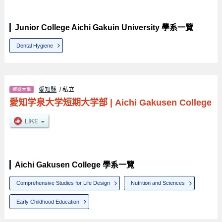
Junior College Aichi Gakuin University 學系一覽
Dental Hygiene
愛知縣
/ 私立
愛知学泉大学短期大学部
|
Aichi Gakusen College
Aichi Gakusen College 學系一覽
Comprehensive Studies for Life Design
Nutrition and Sciences
Early Childhood Education