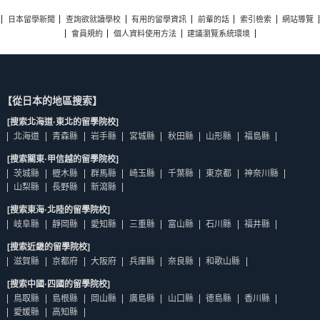
日本留學新聞
查詢欲就讀學校
有用的留學資訊
前輩的話
索引檢索
網站導覽
會員規約
個人資料使用方法
建議瀏覽系統環境
【從日本的地區搜索】
[搜索北海道·東北的留學院校]
北海道
青森縣
岩手縣
宮城縣
秋田縣
山形縣
福島縣
[搜索關東·甲信越的留學院校]
茨城縣
櫪木縣
群馬縣
崎玉縣
千葉縣
東京都
神奈川縣
山梨縣
長野縣
新瀉縣
[搜索東海·北陸的留學院校]
岐阜縣
靜岡縣
愛知縣
三重縣
富山縣
石川縣
福井縣
[搜索近畿的留學院校]
滋賀縣
京都府
大阪府
兵庫縣
奈良縣
和歌山縣
[搜索中國·四國的留學院校]
鳥取縣
島根縣
岡山縣
廣島縣
山口縣
德島縣
香川縣
愛媛縣
高知縣