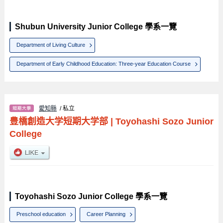
Shubun University Junior College 學系一覽
Department of Living Culture
Department of Early Childhood Education: Three-year Education Course
愛知縣
/ 私立
豊橋創造大学短期大学部
|
Toyohashi Sozo Junior
College
Toyohashi Sozo Junior College 學系一覽
Preschool education
Career Planning