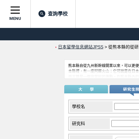
查詢學校
MENU
日本留學信息網站JPSS
>
從熊本縣的從研
熊本縣自從九州新幹線開業以來，可以更便
本縣裡，有一座阿蘇火山；它可說是在日本
而言算是一個非常好的激勵。在熊本縣內的
各樣的留學生支援活動。
學校名
研究科