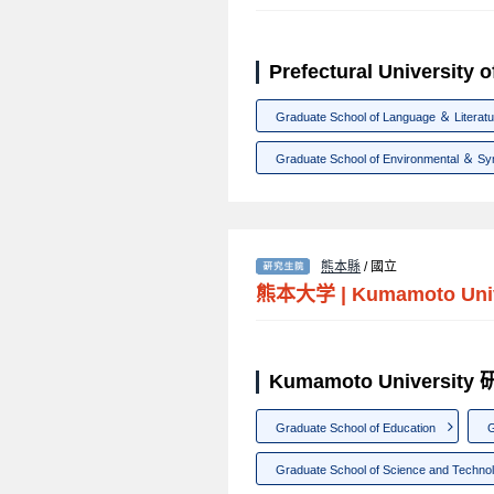
Prefectural Univers
Graduate School of Language ＆ Literatu
Graduate School of Environmental ＆ Sy
熊本縣
/ 國立
熊本大学
|
Kumamoto Univ
Kumamoto Universi
Graduate School of Education
G
Graduate School of Science and Techno