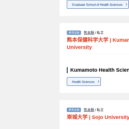
Graduate School of Health Sciences
熊本縣
/ 私立
熊本保健科学大学
|
Kumam
University
Kumamoto Health Sci
Health Sciences
熊本縣
/ 私立
崇城大学
|
Sojo Universit