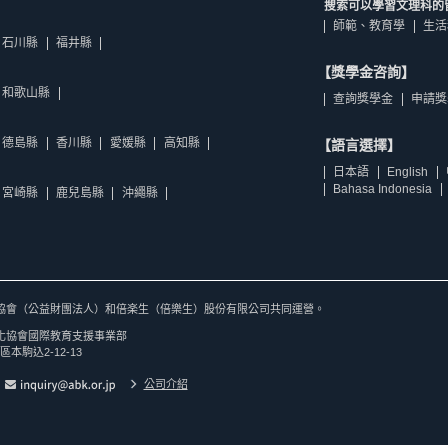
搜索可以學習文理科的
師範、教育學
生活
石川縣
福井縣
【獎學金咨詢】
和歌山縣
查詢獎學金
申請獎
德島縣
香川縣
愛媛縣
高知縣
【語言選擇】
日本語
English
Bahasa Indonesia
宮崎縣
鹿兒島縣
沖繩縣
協會（公益財團法人）和倍楽生（倍樂生）股份有限公司共同運營。
化協會國際教育支援事業部
區本駒込2-12-13
公司介紹