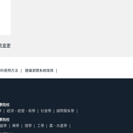
件変更
資料使用方法
建議瀏覽系統環境
學院校
學
經濟、經營、商學
社會學
國際關系學
學院校
齒學
藥學
理學
工學
農、水產學