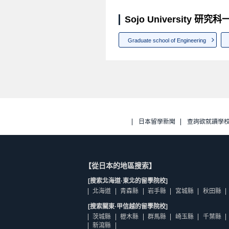
Sojo University 研究
Graduate school of Engineering
日本留學新聞
查詢欲就讀學
【從日本的地區搜索】
[搜索北海道·東北的留學院校]
北海道
青森縣
岩手縣
宮城縣
秋田縣
[搜索關東·甲信越的留學院校]
茨城縣
櫪木縣
群馬縣
崎玉縣
千葉縣
新瀉縣