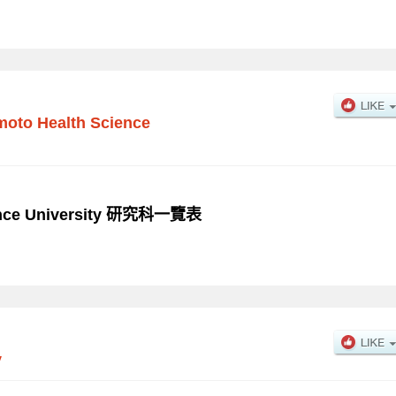
oto Health Science
ence University 研究科一覽表
y