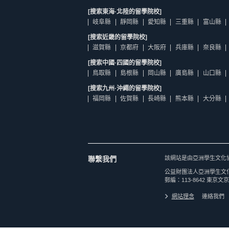
[搜索東海·北陸的留學院校]
岐阜縣
靜岡縣
愛知縣
三重縣
富山縣
[搜索近畿的留學院校]
滋賀縣
京都府
大阪府
兵庫縣
奈良縣
[搜索中國·四國的留學院校]
鳥取縣
島根縣
岡山縣
廣島縣
山口縣
[搜索九州·沖繩的留學院校]
福岡縣
佐賀縣
長崎縣
熊本縣
大分縣
聯繫我們
該網站是由亞洲學生文化
公益財團法人亞洲學生文
郵編：113-8642 東京文京
網站理念
連絡我們