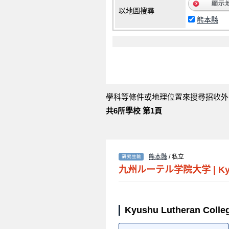
以地圖搜尋
熊本縣
學科等條件或地理位置來搜尋招收外
共6所學校 第1頁
熊本縣
/ 私立
九州ルーテル学院大学
|
Ky
Kyushu Lutheran Co