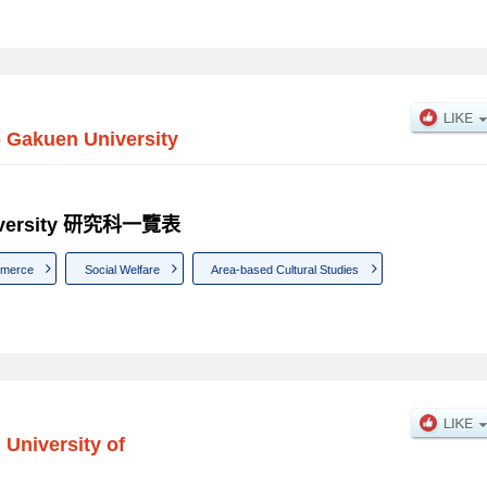
Gakuen University
iversity 研究科一覽表
mmerce
Social Welfare
Area-based Cultural Studies
 University of