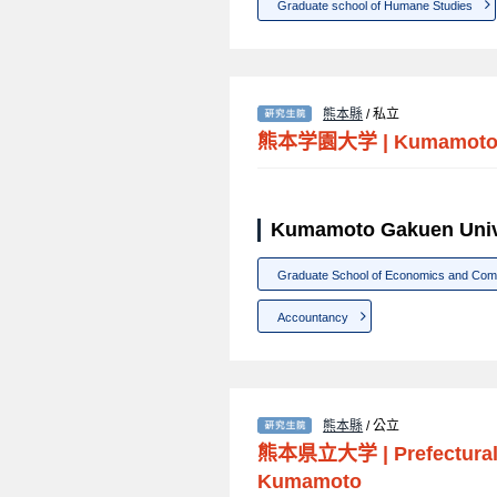
Graduate school of Humane Studies
熊本縣
/ 私立
熊本学園大学
|
Kumamoto 
Kumamoto Gakuen Un
Graduate School of Economics and Co
Accountancy
熊本縣
/ 公立
熊本県立大学
|
Prefectural
Kumamoto