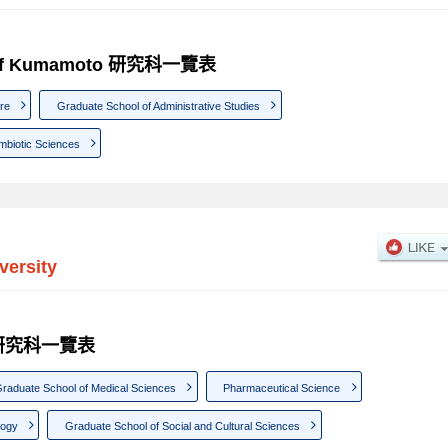
ity of Kumamoto 研究科一覽表
re
Graduate School of Administrative Studies
mbiotic Sciences
ersity
ty 研究科一覽表
raduate School of Medical Sciences
Pharmaceutical Science
logy
Graduate School of Social and Cultural Sciences