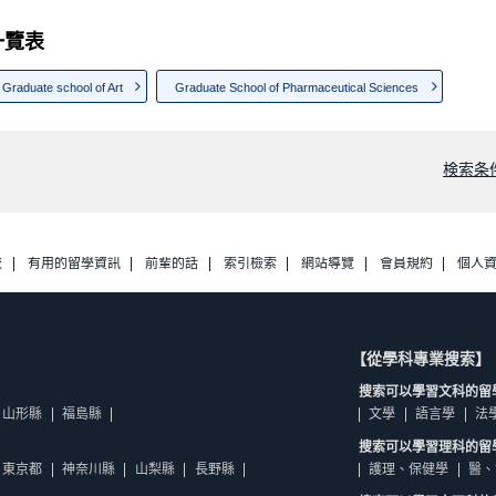
科一覽表
Graduate school of Art
Graduate School of Pharmaceutical Sciences
検索条
校
有用的留學資訊
前輩的話
索引檢索
網站導覽
會員規約
個人
【從學科專業搜索】
搜索可以學習文科的留
山形縣
福島縣
文學
語言學
法
搜索可以學習理科的留
東京都
神奈川縣
山梨縣
長野縣
護理、保健學
醫、