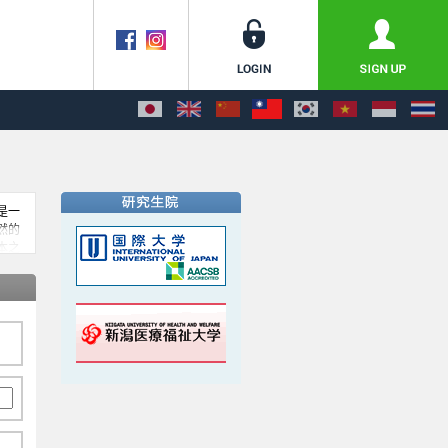
是一
然的
本之