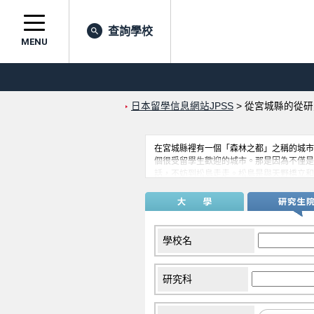
查詢學校
MENU
日本留學信息網站JPSS
>
從宮城縣的從研
在宮城縣裡有一個「森林之都」之稱的城市
個很受留學生歡迎的城市。那是因為不僅是
話，不妨到松島走走。松島是與天野橋立和
美的地方。
學校名
研究科