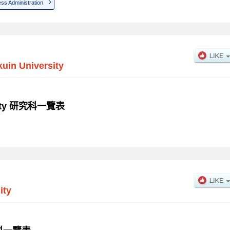
ss Administration
uin University
rsity 研究科一覽表
ity