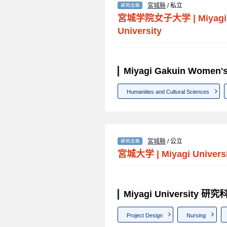
宮城縣
/ 私立
宮城学院女子大学
|
Miyag
University
Miyagi Gakuin Women
Humanities and Cultural Sciences
宮城縣
/ 公立
宮城大学
|
Miyagi Univers
Miyagi University 
Project Design
Nursing