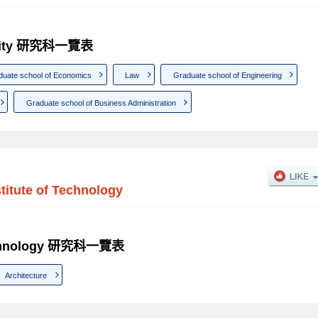
ersity 研究科一覽表
duate school of Economics
Law
Graduate school of Engineering
Graduate school of Business Administration
titute of Technology
 Technology 研究科一覽表
Architecture