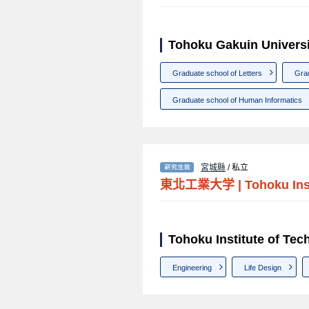
Tohoku Gakuin Univ
Graduate school of Letters
Gra
Graduate school of Human Informatics
宮城縣
/ 私立
東北工業大学
|
Tohoku Ins
Tohoku Institute of
Engineering
Life Design