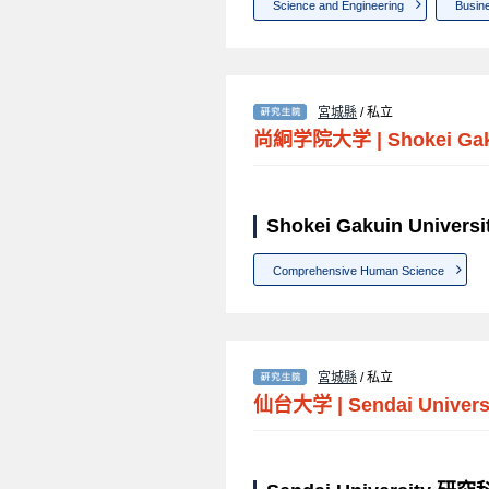
Science and Engineering
Busine
宮城縣
/ 私立
尚絅学院大学
|
Shokei Gak
Shokei Gakuin Unive
Comprehensive Human Science
宮城縣
/ 私立
仙台大学
|
Sendai Univers