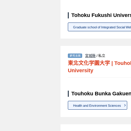
Tohoku Fukushi Univ
Graduate school of Integrated Social Wel
宮城縣
/ 私立
東北文化学園大学
|
Touho
University
Touhoku Bunka Gaku
Health and Environment Sciences