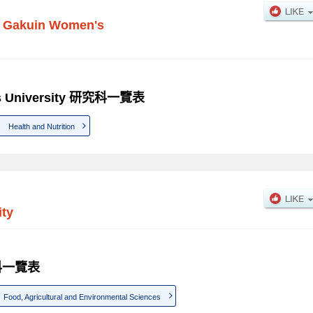
i Gakuin Women's
's University 研究科一覽表
Health and Nutrition
ity
研究科一覽表
Food, Agricultural and Environmental Sciences