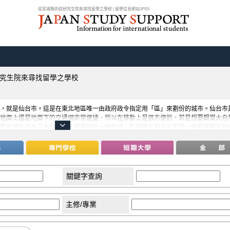
從宮城縣的從研究生院來尋找留學之學校 | 留學信息網站JPSS
究生院來尋找留學之學校
，就是仙台市。這是在東北地區唯一由政府政令指定用「區」來劃份的城市。仙台市
地面上還是地面下的交通網非常便捷，所以在移動上是很方便的。若是想要觀賞大自
宮島並列日本三大景之一。如果到此一遊的話，對留學生而言必定是一個能感受到日
關鍵字查詢
主修/專業