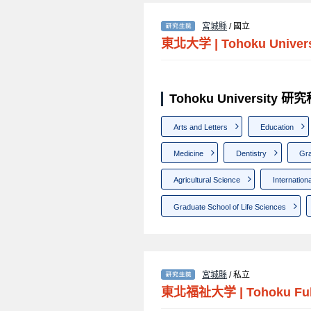
宮城縣
/ 國立
東北大学
|
Tohoku Univers
Tohoku University 
Arts and Letters
Education
Medicine
Dentistry
Gra
Agricultural Science
Internation
Graduate School of Life Sciences
宮城縣
/ 私立
東北福祉大学
|
Tohoku Fuk