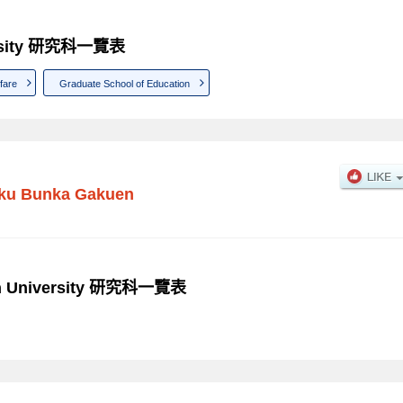
ersity 研究科一覽表
fare
Graduate School of Education
ku Bunka Gakuen
en University 研究科一覽表