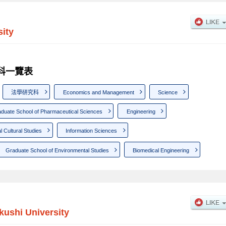
ity
研究科一覽表
法學研究科
Economics and Management
Science
duate School of Pharmaceutical Sciences
Engineering
al Cultural Studies
Information Sciences
Graduate School of Environmental Studies
Biomedical Engineering
ushi University