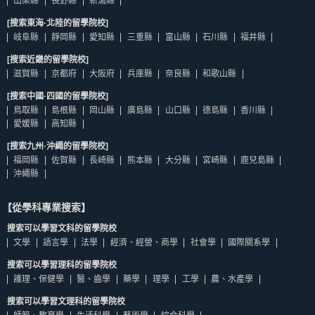
山梨縣
長野縣
新瀉縣
[搜索東海·北陸的留學院校]
岐阜縣
靜岡縣
愛知縣
三重縣
富山縣
石川縣
福井縣
[搜索近畿的留學院校]
滋賀縣
京都府
大阪府
兵庫縣
奈良縣
和歌山縣
[搜索中國·四國的留學院校]
鳥取縣
島根縣
岡山縣
廣島縣
山口縣
德島縣
香川縣
愛媛縣
高知縣
[搜索九州·沖繩的留學院校]
福岡縣
佐賀縣
長崎縣
熊本縣
大分縣
宮崎縣
鹿兒島縣
沖繩縣
【從學科專業搜索】
搜索可以學習文科的留學院校
文學
語言學
法學
經濟、經營、商學
社會學
國際關系學
搜索可以學習理科的留學院校
護理、保健學
醫、齒學
藥學
理學
工學
農、水產學
搜索可以學習文理科的留學院校