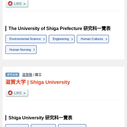
The University of Shiga Prefecture 研究科一覽表
Environmental Science
Engineering
Human Cultures
Human Nursing
滋賀縣
/ 國立
滋賀大学
|
Shiga University
Shiga University 研究科一覽表