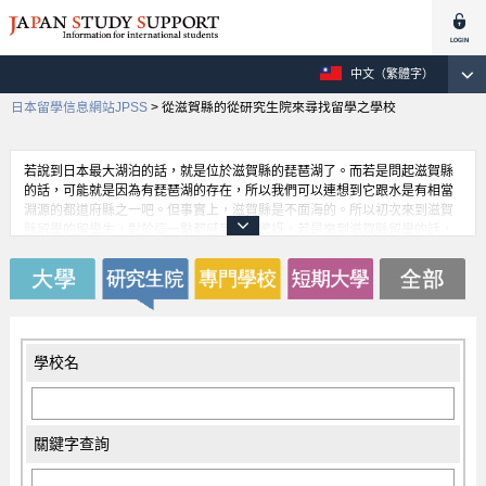
中文（繁體字）
日本留學信息網站JPSS
>
從滋賀縣的從研究生院來尋找留學之學校
若說到日本最大湖泊的話，就是位於滋賀縣的琵琶湖了。而若是問起滋賀縣
的話，可能就是因為有琵琶湖的存在，所以我們可以連想到它跟水是有相當
淵源的都道府縣之一吧。但事實上，滋賀縣是不面海的。所以初次來到滋賀
縣留學的留學生，對於這一點都感到非常驚訝。若是來到滋賀縣留學的話，
就會立刻了解這個無法想像的差異，也將會烙印在留學生的心裡。在滋賀縣
裡，不僅是琵琶湖，也有不少景點會讓人彷彿身在戰國時代或安土桃山時代
裡。所以對於日本歷史感興趣的留學生而言，只要來到滋賀縣，將會滿足您
所有的好奇心。
學校名
關鍵字查詢