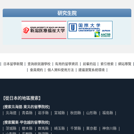
研究生院
日本留學新聞
查詢欲就讀學校
有用的留學資訊
前輩的話
索引檢索
網站導覽
會員規約
個人資料使用方法
建議瀏覽系統環境
【從日本的地區搜索】
[搜索北海道·東北的留學院校]
北海道
青森縣
岩手縣
宮城縣
秋田縣
山形縣
福島縣
[搜索關東·甲信越的留學院校]
茨城縣
櫪木縣
群馬縣
崎玉縣
千葉縣
東京都
神奈川縣