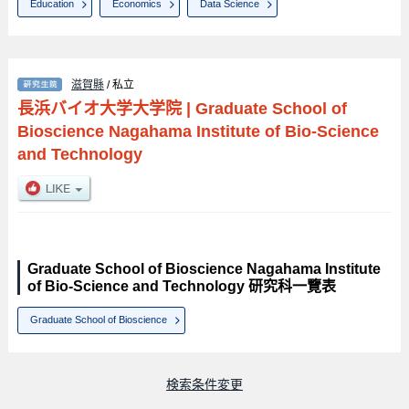
Education
Economics
Data Science
滋賀縣
/ 私立
長浜バイオ大学大学院
|
Graduate School of
Bioscience Nagahama Institute of Bio-Science
and Technology
Graduate School of Bioscience Nagahama Institute
of Bio-Science and Technology 研究科一覽表
Graduate School of Bioscience
検索条件変更