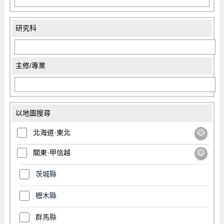
研究科
主修/專業
以地圖搜尋
北海道·東北
關東·甲信越
茨城縣
櫪木縣
群馬縣