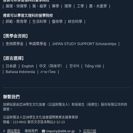
搜索可以學習理科的留學院校
護理、保健學
醫、齒學
藥學
理學
工學
農、水產學
搜索可以學習文理科的留學院校
師範、教育學
生活科學
藝術學
綜合科學
【獎學金咨詢】
查詢獎學金
申請獎學金
JAPAN STUDY SUPPORT Scholarships
【語言選擇】
日本語
English
中文（简体字）
한국어
Tiếng Việt
Bahasa Indonesia
ภาษาไทย
聯繫我們
該網站是由亞洲學生文化協會（公益財團法人）和倍楽生（倍樂生）股份有限公司共同
運營。
公益財團法人亞洲學生文化協會國際教育支援事業部
郵編：113-8642 東京文京區本駒込2-12-13
網站理念
連絡我們
公司介紹