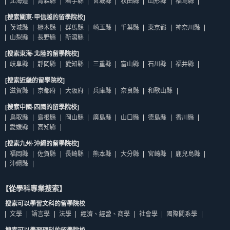
北海道
青森縣
岩手縣
宮城縣
秋田縣
山形縣
福島縣
[搜索關東·甲信越的留學院校]
茨城縣
櫪木縣
群馬縣
崎玉縣
千葉縣
東京都
神奈川縣
山梨縣
長野縣
新瀉縣
[搜索東海·北陸的留學院校]
岐阜縣
靜岡縣
愛知縣
三重縣
富山縣
石川縣
福井縣
[搜索近畿的留學院校]
滋賀縣
京都府
大阪府
兵庫縣
奈良縣
和歌山縣
[搜索中國·四國的留學院校]
鳥取縣
島根縣
岡山縣
廣島縣
山口縣
德島縣
香川縣
愛媛縣
高知縣
[搜索九州·沖繩的留學院校]
福岡縣
佐賀縣
長崎縣
熊本縣
大分縣
宮崎縣
鹿兒島縣
沖繩縣
【從學科專業搜索】
搜索可以學習文科的留學院校
文學
語言學
法學
經濟、經營、商學
社會學
國際關系學