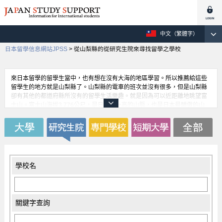
中文（繁體字）
日本留學信息網站JPSS
>
從山梨縣的從研究生院來尋找留學之學校
來日本留學的留學生當中，也有想在沒有大海的地區學習。所以推薦給這些
留學生的地方就是山梨縣了。山梨縣的電車的班次並沒有很多，但是山梨縣
卻有其他的都道府縣所沒有的留學生活樂趣。就是因為可以近距離地眺望富
士山。富士山海拔3,776公尺，是日本第一高的山脈，也是日本最驕傲的山
脈。若是可以每天看著富士山，過著留學生活的每一天，將是一件很幸福的
事。現在富士山已註冊為世界遺產。而描繪富士山的畫，也是許多畫家一直
傳承下來的日本文化之一。
學校名
關鍵字查詢