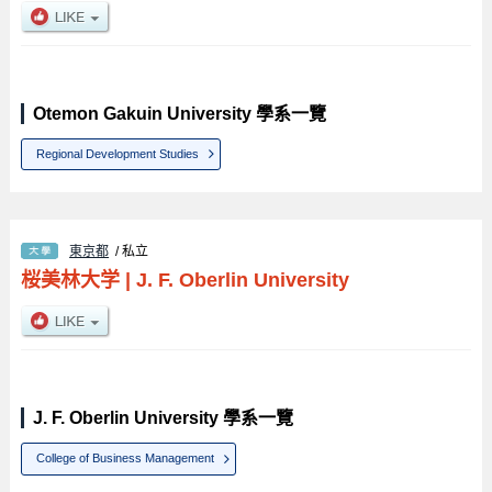
Otemon Gakuin University 學系一覽
Regional Development Studies
東京都
/ 私立
桜美林大学
|
J. F. Oberlin University
J. F. Oberlin University 學系一覽
College of Business Management