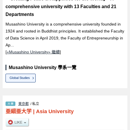
comprehensive university with 13 Faculties and 21
Departments
Musashino University is a comprehensive university founded in
1924 and rooted in Buddhist principles. It established the Faculty
of Data Science in April 2019, the Faculty of Entrepreneurship in
Ap...
[
«Musashino University» 繼續
]
Musashino University 學系一覽
Global Studies
東京都
/ 私立
亜細亜大学
|
Asia University