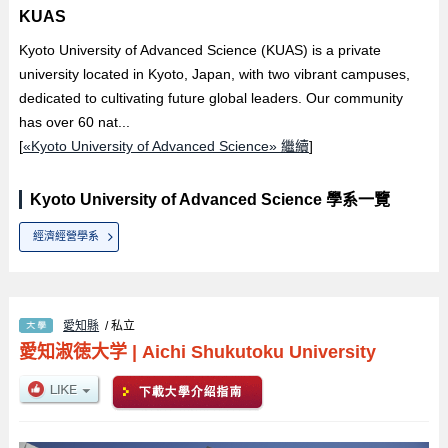
KUAS
Kyoto University of Advanced Science (KUAS) is a private
university located in Kyoto, Japan, with two vibrant campuses,
dedicated to cultivating future global leaders. Our community
has over 60 nat...
[
«Kyoto University of Advanced Science» 繼續
]
Kyoto University of Advanced Science 學系一覽
經濟經營學系
愛知縣
/ 私立
愛知淑徳大学
|
Aichi Shukutoku University