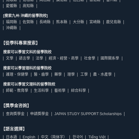
鳥取縣
島根縣
岡山縣
廣島縣
山口縣
德島縣
香川縣
愛媛縣
高知縣
[搜索九州·沖繩的留學院校]
福岡縣
佐賀縣
長崎縣
熊本縣
大分縣
宮崎縣
鹿兒島縣
沖繩縣
【從學科專業搜索】
搜索可以學習文科的留學院校
文學
語言學
法學
經濟、經營、商學
社會學
國際關系學
搜索可以學習理科的留學院校
護理、保健學
醫、齒學
藥學
理學
工學
農、水產學
搜索可以學習文理科的留學院校
師範、教育學
生活科學
藝術學
綜合科學
【獎學金咨詢】
查詢獎學金
申請獎學金
JAPAN STUDY SUPPORT Scholarships
【語言選擇】
日本語
English
中文（简体字）
한국어
Tiếng Việt