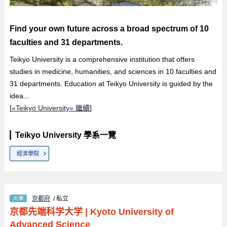
Find your own future across a broad spectrum of 10
faculties and 31 departments.
Teikyo University is a comprehensive institution that offers
studies in medicine, humanities, and sciences in 10 faculties and
31 departments. Education at Teikyo University is guided by the
idea...
[
«Teikyo University» 繼續
]
Teikyo University 學系一覽
經濟學院
京都府
/ 私立
京都先端科学大学
|
Kyoto University of
Advanced Science