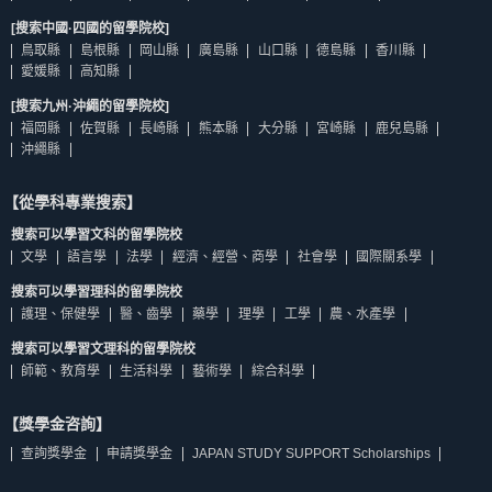
[搜索中國·四國的留學院校]
鳥取縣
島根縣
岡山縣
廣島縣
山口縣
德島縣
香川縣
愛媛縣
高知縣
[搜索九州·沖繩的留學院校]
福岡縣
佐賀縣
長崎縣
熊本縣
大分縣
宮崎縣
鹿兒島縣
沖繩縣
【從學科專業搜索】
搜索可以學習文科的留學院校
文學
語言學
法學
經濟、經營、商學
社會學
國際關系學
搜索可以學習理科的留學院校
護理、保健學
醫、齒學
藥學
理學
工學
農、水產學
搜索可以學習文理科的留學院校
師範、教育學
生活科學
藝術學
綜合科學
【獎學金咨詢】
查詢獎學金
申請獎學金
JAPAN STUDY SUPPORT Scholarships