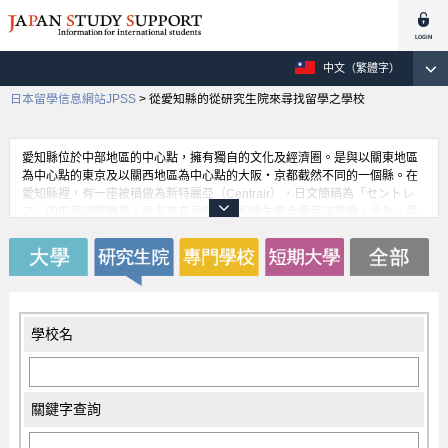
中文（繁體字）
日本留學信息網站JPSS
>
從愛知縣的從研究生院來尋找留學之學校
愛知縣位於中部地區的中心點，擁有獨自的文化及經濟圈。是與以關東地區
為中心點的東京及以關西地區為中心點的大阪・京都截然不同的一個縣。在
愛知縣裡，有一座被稱做為新特麗亞（Centrair），日文簡稱為「セントレ
ア」的中部國際機場，很多來自海外遊客和學生都會使用該機場。此外，愛
知縣縣市政府所在的名古屋市內裡，有著橫縱貫的地下鐵交通網，在移動上
時是非常便捷的。它也是一個以汽車製造業工業為首的縣，提供給就讀此相
關領域的留學生之獎學金制度是非常齊全的。
學校名
關鍵字查詢