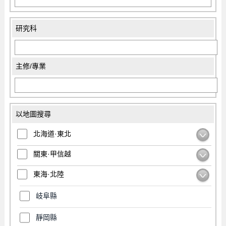
研究科
主修/專業
以地圖搜尋
北海道·東北
關東·甲信越
東海·北陸
岐阜縣
靜岡縣