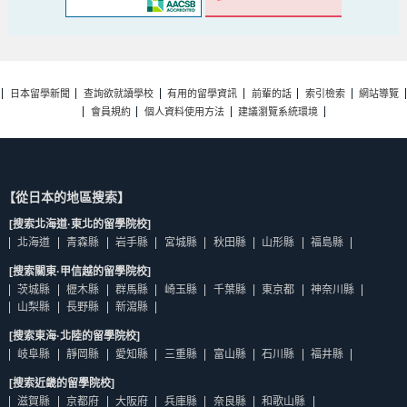
日本留學新聞
查詢欲就讀學校
有用的留學資訊
前輩的話
索引檢索
網站導覽
會員規約
個人資料使用方法
建議瀏覽系統環境
【從日本的地區搜索】
[搜索北海道·東北的留學院校]
北海道
青森縣
岩手縣
宮城縣
秋田縣
山形縣
福島縣
[搜索關東·甲信越的留學院校]
茨城縣
櫪木縣
群馬縣
崎玉縣
千葉縣
東京都
神奈川縣
山梨縣
長野縣
新瀉縣
[搜索東海·北陸的留學院校]
岐阜縣
靜岡縣
愛知縣
三重縣
富山縣
石川縣
福井縣
[搜索近畿的留學院校]
滋賀縣
京都府
大阪府
兵庫縣
奈良縣
和歌山縣