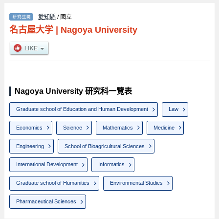
愛知縣
/ 國立
名古屋大学
|
Nagoya University
Nagoya University 研究科一覽表
Graduate school of Education and Human Development
Law
Economics
Science
Mathematics
Medicine
Engineering
School of Bioagricultural Sciences
International Development
Informatics
Graduate school of Humanities
Environmental Studies
Pharmaceutical Sciences