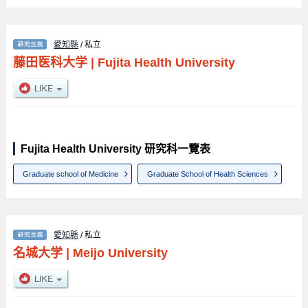
愛知縣
/ 私立
藤田医科大学
|
Fujita Health University
Fujita Health University 研究科一覽表
Graduate school of Medicine
Graduate School of Health Sciences
愛知縣
/ 私立
名城大学
|
Meijo University