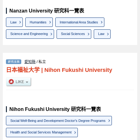
Nanzan University 研究科一覽表
Law
Humanities
International Area Studies
Science and Engineering
Social Sciences
Law
愛知縣
/ 私立
日本福祉大学
|
Nihon Fukushi University
Nihon Fukushi University 研究科一覽表
Social Well-Being and Development Doctor's Degree Programs
Health and Social Services Management