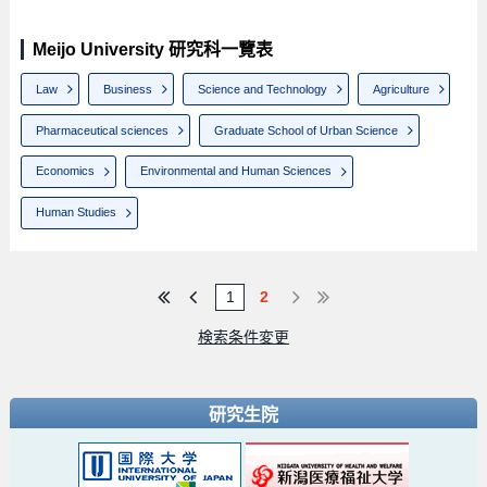
Meijo University 研究科一覽表
Law
Business
Science and Technology
Agriculture
Pharmaceutical sciences
Graduate School of Urban Science
Economics
Environmental and Human Sciences
Human Studies
1
2
検索条件変更
研究生院