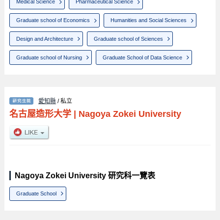
Medical Science
Pharmaceutical Science
Graduate school of Economics
Humanities and Social Sciences
Design and Architecture
Graduate school of Sciences
Graduate school of Nursing
Graduate School of Data Science
愛知縣
/ 私立
名古屋造形大学
|
Nagoya Zokei University
Nagoya Zokei University 研究科一覽表
Graduate School