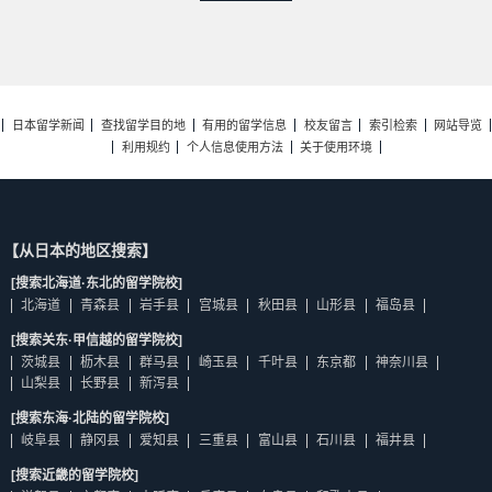
日本留学新闻
查找留学目的地
有用的留学信息
校友留言
索引检索
网站导览
利用规约
个人信息使用方法
关于使用环境
【从日本的地区搜索】
[搜索北海道·东北的留学院校]
北海道
青森县
岩手县
宫城县
秋田县
山形县
福岛县
[搜索关东·甲信越的留学院校]
茨城县
枥木县
群马县
崎玉县
千叶县
东京都
神奈川县
山梨县
长野县
新泻县
[搜索东海·北陆的留学院校]
岐阜县
静冈县
爱知县
三重县
富山县
石川县
福井县
[搜索近畿的留学院校]