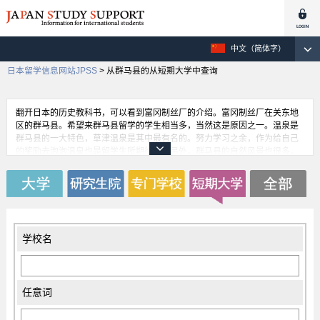
中文（简体字）
日本留学信息网站JPSS
>
从群马县的从短期大学中查询
翻开日本的历史教科书，可以看到富冈制丝厂的介绍。富冈制丝厂在关东地
区的群马县。希望来群马县留学的学生相当多，当然这是原因之一。温泉是
群马县的一大特色，草津温泉是其中最有名的。努力学习之余，作为给自己
的奖励去泡泡温泉也是留学生所期待的。另外，群马县的自然风景也很多，
去大学的途中就有很多地方可以欣赏到赤城山的美丽风光。选择来群马县留
学确实是正确的，这是很多留学生的真实感想。
学校名
任意词