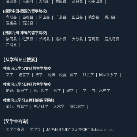
滋贺县
京都府
大阪府
兵库县
奈良县
和歌山县
[搜索中国·四国的留学院校]
鸟取县
岛根县
冈山县
广岛县
山口县
德岛县
香川县
爱媛县
高知县
[搜索九州·冲绳的留学院校]
福冈县
佐贺县
长崎县
熊本县
大分县
宫崎县
鹿儿岛县
冲绳县
【从学科专业搜索】
搜索可以学习文科的留学院校
文学
语言学
法学
经济、经营、商学
社会学
国际关系学
搜索可以学习理科的留学院校
护理、保健学
医、齿学
药学
理学
工学
农、水产学
搜索可以学习文理科的留学院校
师范、教育学
生活科学
艺术学
综合科学
【奖学金咨询】
奖学金查询
奖学金
JAPAN STUDY SUPPORT Scholarships