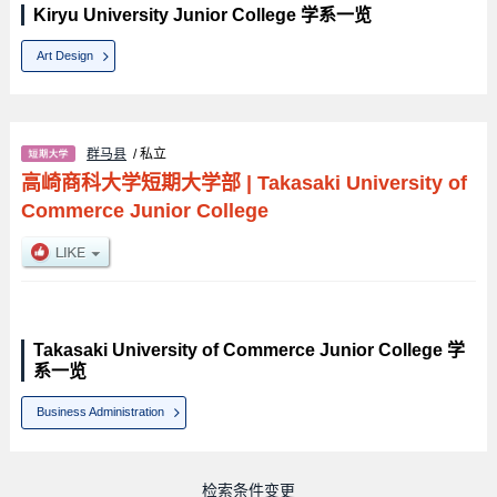
Kiryu University Junior College 学系一览
Art Design
群马县
/ 私立
高崎商科大学短期大学部
|
Takasaki University of
Commerce Junior College
Takasaki University of Commerce Junior College 学
系一览
Business Administration
检索条件变更