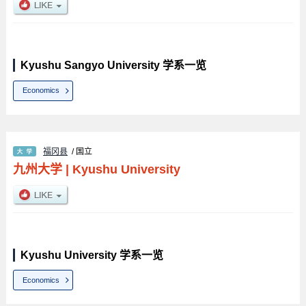
Kyushu Sangyo University 学系一览
Economics
福冈县
/ 国立
九州大学
|
Kyushu University
Kyushu University 学系一览
Economics