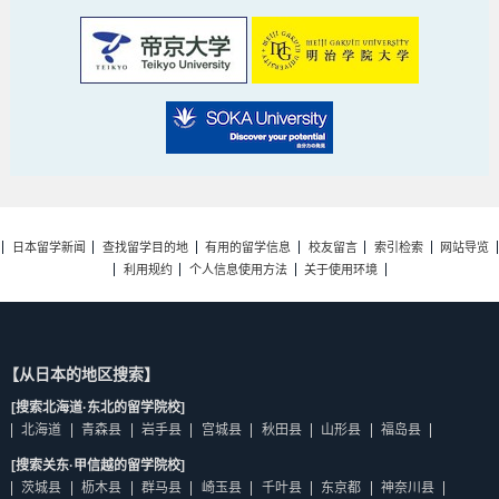
日本留学新闻
查找留学目的地
有用的留学信息
校友留言
索引检索
网站导览
利用规约
个人信息使用方法
关于使用环境
【从日本的地区搜索】
[搜索北海道·东北的留学院校]
北海道
青森县
岩手县
宫城县
秋田县
山形县
福岛县
[搜索关东·甲信越的留学院校]
茨城县
枥木县
群马县
崎玉县
千叶县
东京都
神奈川县