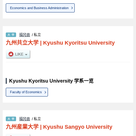
Economics and Business Administration
福冈县
/ 私立
九州共立大学
|
Kyushu Kyoritsu University
Kyushu Kyoritsu University 学系一览
Faculty of Economics
福冈县
/ 私立
九州産業大学
|
Kyushu Sangyo University