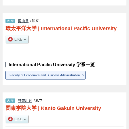
冈山县
/ 私立
環太平洋大学
|
International Pacific University
International Pacific University 学系一览
Faculty of Economics and Business Administration
神奈川县
/ 私立
関東学院大学
|
Kanto Gakuin University