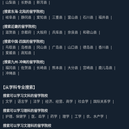
山梨县
长野县
新泻县
[搜索东海·北陆的留学院校]
岐阜县
静冈县
爱知县
三重县
富山县
石川县
福井县
[搜索近畿的留学院校]
滋贺县
京都府
大阪府
兵库县
奈良县
和歌山县
[搜索中国·四国的留学院校]
鸟取县
岛根县
冈山县
广岛县
山口县
德岛县
香川县
爱媛县
高知县
[搜索九州·冲绳的留学院校]
福冈县
佐贺县
长崎县
熊本县
大分县
宫崎县
鹿儿岛县
冲绳县
【从学科专业搜索】
搜索可以学习文科的留学院校
文学
语言学
法学
经济、经营、商学
社会学
国际关系学
搜索可以学习理科的留学院校
护理、保健学
医、齿学
药学
理学
工学
农、水产学
搜索可以学习文理科的留学院校